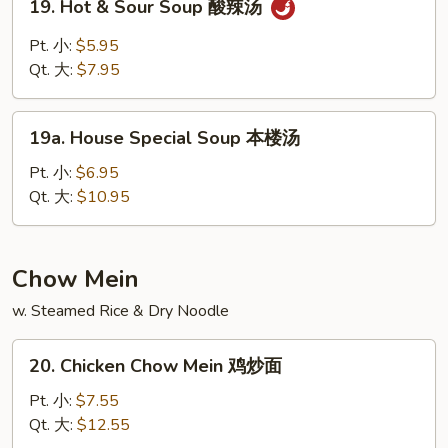
19. Hot & Sour Soup 酸辣汤
豆
Hot
腐
&
Pt. 小:
$5.95
汤
Sour
Qt. 大:
$7.95
Soup
酸
19a.
辣
19a. House Special Soup 本楼汤
House
汤
Special
Pt. 小:
$6.95
Soup
Qt. 大:
$10.95
本
楼
汤
Chow Mein
w. Steamed Rice & Dry Noodle
20.
20. Chicken Chow Mein 鸡炒面
Chicken
Chow
Pt. 小:
$7.55
Mein
Qt. 大:
$12.55
鸡