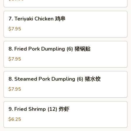
鸡
块
7.
7. Teriyaki Chicken 鸡串
Teriyaki
Chicken
$7.95
鸡
串
8.
8. Fried Pork Dumpling (6) 猪锅贴
Fried
Pork
$7.95
Dumpling
(6)
8.
8. Steamed Pork Dumpling (6) 猪水饺
猪
Steamed
锅
Pork
$7.95
贴
Dumpling
(6)
9.
9. Fried Shrimp (12) 炸虾
猪
Fried
水
Shrimp
$6.25
饺
(12)