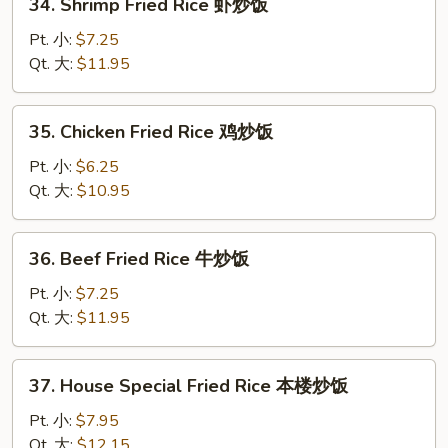
34. Shrimp Fried Rice 虾炒饭
烧
Shrimp
炒
Fried
Pt. 小:
$7.25
饭
Rice
Qt. 大:
$11.95
虾
炒
35.
35. Chicken Fried Rice 鸡炒饭
饭
Chicken
Fried
Pt. 小:
$6.25
Rice
Qt. 大:
$10.95
鸡
炒
36.
36. Beef Fried Rice 牛炒饭
饭
Beef
Fried
Pt. 小:
$7.25
Rice
Qt. 大:
$11.95
牛
炒
37.
37. House Special Fried Rice 本楼炒饭
饭
House
Special
Pt. 小:
$7.95
Fried
Qt. 大:
$12.15