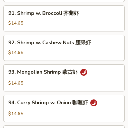
Onion
黑
91.
91. Shrimp w. Broccoli 芥蘭虾
椒
Shrimp
虾
w.
$14.65
Broccoli
芥
92.
92. Shrimp w. Cashew Nuts 腰果虾
蘭
Shrimp
虾
w.
$14.65
Cashew
Nuts
93.
93. Mongolian Shrimp 蒙古虾
腰
Mongolian
果
Shrimp
$14.65
虾
蒙
古
94.
虾
94. Curry Shrimp w. Onion 咖喱虾
Curry
Shrimp
$14.65
w.
Onion