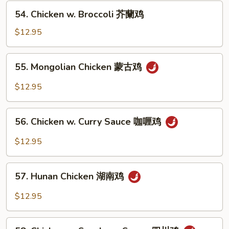
Vegetables
54.
54. Chicken w. Broccoli 芥蘭鸡
什
Chicken
菜
w.
$12.95
鸡
Broccoli
芥
55.
55. Mongolian Chicken 蒙古鸡
蘭
Mongolian
鸡
Chicken
$12.95
蒙
古
56.
鸡
56. Chicken w. Curry Sauce 咖喱鸡
Chicken
w.
$12.95
Curry
Sauce
57.
咖
57. Hunan Chicken 湖南鸡
Hunan
喱
Chicken
$12.95
鸡
湖
南
58.