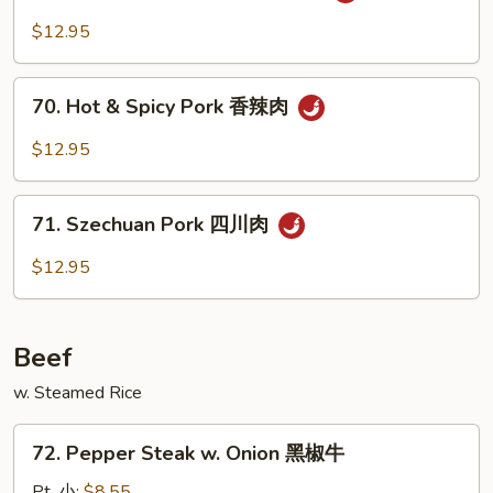
w.
$12.95
Garlic
Sauce
70.
鱼
70. Hot & Spicy Pork 香辣肉
Hot
香
&
$12.95
肉
Spicy
Pork
71.
香
71. Szechuan Pork 四川肉
Szechuan
辣
Pork
$12.95
肉
四
川
肉
Beef
w. Steamed Rice
72.
72. Pepper Steak w. Onion 黑椒牛
Pepper
Steak
Pt. 小:
$8.55