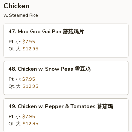
须
Chicken
菜
w. Steamed Rice
47.
47. Moo Goo Gai Pan 蘑菇鸡片
Moo
Goo
Pt. 小:
$7.95
Gai
Qt. 大:
$12.95
Pan
蘑
48.
48. Chicken w. Snow Peas 雪豆鸡
菇
Chicken
鸡
w.
Pt. 小:
$7.95
片
Snow
Qt. 大:
$12.95
Peas
雪
49.
49. Chicken w. Pepper & Tomatoes 蕃茄鸡
豆
Chicken
鸡
w.
Pt. 小:
$7.95
Pepper
Qt. 大:
$12.95
&