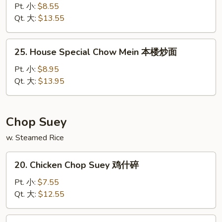
Chow
Pt. 小:
$8.55
Mein
Qt. 大:
$13.55
虾
炒
25.
25. House Special Chow Mein 本楼炒面
面
House
Special
Pt. 小:
$8.95
Chow
Qt. 大:
$13.95
Mein
本
楼
Chop Suey
炒
w. Steamed Rice
面
20.
20. Chicken Chop Suey 鸡什碎
Chicken
Chop
Pt. 小:
$7.55
Suey
Qt. 大:
$12.55
鸡
什
21.