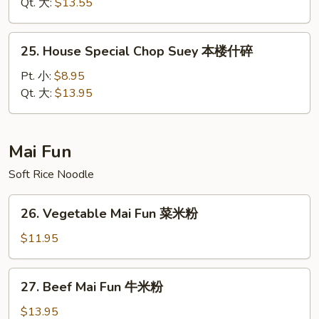
Suey
Qt. 大:
$13.55
虾
什
25.
25. House Special Chop Suey 本楼什碎
碎
House
Special
Pt. 小:
$8.95
Chop
Qt. 大:
$13.95
Suey
本
楼
Mai Fun
什
Soft Rice Noodle
碎
26.
26. Vegetable Mai Fun 菜米粉
Vegetable
Mai
$11.95
Fun
菜
27.
27. Beef Mai Fun 牛米粉
米
Beef
粉
Mai
$13.95