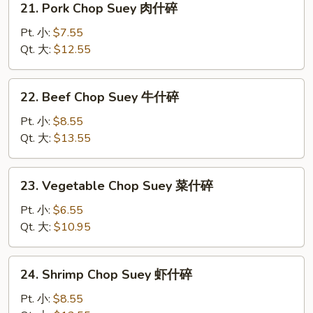
21. Pork Chop Suey 肉什碎
碎
Pork
Chop
Pt. 小:
$7.55
Suey
Qt. 大:
$12.55
肉
什
22.
22. Beef Chop Suey 牛什碎
碎
Beef
Chop
Pt. 小:
$8.55
Suey
Qt. 大:
$13.55
牛
什
23.
23. Vegetable Chop Suey 菜什碎
碎
Vegetable
Chop
Pt. 小:
$6.55
Suey
Qt. 大:
$10.95
菜
什
24.
24. Shrimp Chop Suey 虾什碎
碎
Shrimp
Chop
Pt. 小:
$8.55