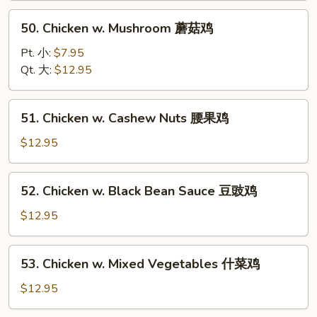
Tomatoes
50.
50. Chicken w. Mushroom 蘑菇鸡
蕃
Chicken
茄
w.
Pt. 小:
$7.95
鸡
Mushroom
Qt. 大:
$12.95
蘑
菇
51.
51. Chicken w. Cashew Nuts 腰果鸡
鸡
Chicken
w.
$12.95
Cashew
Nuts
52.
52. Chicken w. Black Bean Sauce 豆豉鸡
腰
Chicken
果
w.
$12.95
鸡
Black
Bean
53.
53. Chicken w. Mixed Vegetables 什菜鸡
Sauce
Chicken
豆
w.
$12.95
豉
Mixed
鸡