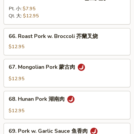
Roast
叉
Pork
Pt. 小:
$7.95
烧
w.
Qt. 大:
$12.95
Snow
Peas
66.
66. Roast Pork w. Broccoli 芥蘭叉烧
雪
Roast
豆
Pork
$12.95
叉
w.
烧
Broccoli
67.
67. Mongolian Pork 蒙古肉
芥
Mongolian
蘭
Pork
$12.95
叉
蒙
烧
古
68.
肉
68. Hunan Pork 湖南肉
Hunan
Pork
$12.95
湖
南
69.
肉
69. Pork w. Garlic Sauce 鱼香肉
Pork