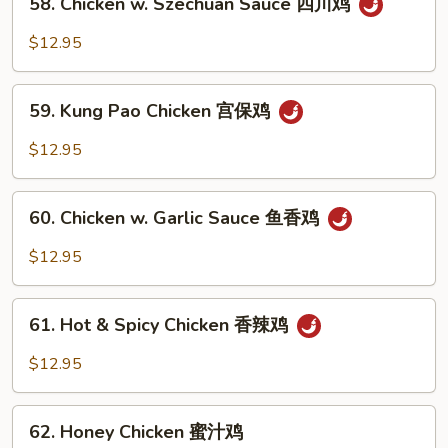
鸡
58. Chicken w. Szechuan Sauce 四川鸡
Chicken
w.
$12.95
Szechuan
Sauce
59.
四
59. Kung Pao Chicken 宫保鸡
Kung
川
Pao
$12.95
鸡
Chicken
宫
60.
保
60. Chicken w. Garlic Sauce 鱼香鸡
Chicken
鸡
w.
$12.95
Garlic
Sauce
61.
鱼
61. Hot & Spicy Chicken 香辣鸡
Hot
香
&
$12.95
鸡
Spicy
Chicken
62.
香
62. Honey Chicken 蜜汁鸡
Honey