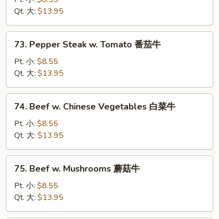
w.
Qt. 大:
$13.95
Onion
黑
73.
73. Pepper Steak w. Tomato 番茄牛
椒
Pepper
牛
Steak
Pt. 小:
$8.55
w.
Qt. 大:
$13.95
Tomato
番
74.
74. Beef w. Chinese Vegetables 白菜牛
茄
Beef
牛
w.
Pt. 小:
$8.55
Chinese
Qt. 大:
$13.95
Vegetables
白
75.
75. Beef w. Mushrooms 蘑菇牛
菜
Beef
牛
w.
Pt. 小:
$8.55
Mushrooms
Qt. 大:
$13.95
蘑