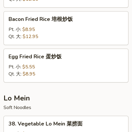
Rice
本
Bacon
Bacon Fried Rice 培根炒饭
楼
Fried
炒
Rice
Pt. 小:
$8.95
饭
培
Qt. 大:
$12.95
根
炒
Egg
Egg Fried Rice 蛋炒饭
饭
Fried
Rice
Pt. 小:
$5.55
蛋
Qt. 大:
$8.95
炒
饭
Lo Mein
Soft Noodles
38.
38. Vegetable Lo Mein 菜捞面
Vegetable