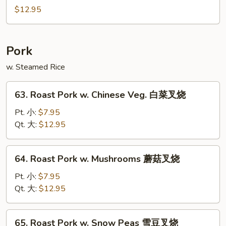
辣
Chicken
$12.95
鸡
蜜
汁
鸡
Pork
w. Steamed Rice
63.
63. Roast Pork w. Chinese Veg. 白菜叉烧
Roast
Pork
Pt. 小:
$7.95
w.
Qt. 大:
$12.95
Chinese
Veg.
64.
64. Roast Pork w. Mushrooms 蘑菇叉烧
白
Roast
菜
Pork
Pt. 小:
$7.95
叉
w.
Qt. 大:
$12.95
烧
Mushrooms
蘑
65.
65. Roast Pork w. Snow Peas 雪豆叉烧
菇