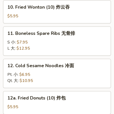
炸
10.
10. Fried Wonton (10) 炸云吞
虾
Fried
Wonton
$5.95
(10)
炸
11.
11. Boneless Spare Ribs 无骨排
云
Boneless
吞
Spare
S 小:
$7.95
Ribs
L 大:
$12.95
无
骨
12.
12. Cold Sesame Noodles 冷面
排
Cold
Sesame
Pt. 小:
$6.95
Noodles
Qt. 大:
$10.95
冷
面
12a.
12a. Fried Donuts (10) 炸包
Fried
Donuts
$5.95
(10)