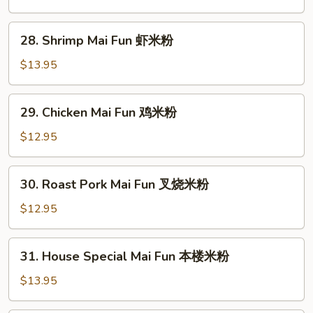
Fun
牛
28.
28. Shrimp Mai Fun 虾米粉
米
Shrimp
粉
Mai
$13.95
Fun
虾
29.
29. Chicken Mai Fun 鸡米粉
米
Chicken
粉
Mai
$12.95
Fun
鸡
30.
30. Roast Pork Mai Fun 叉烧米粉
米
Roast
粉
Pork
$12.95
Mai
Fun
31.
31. House Special Mai Fun 本楼米粉
叉
House
烧
Special
$13.95
米
Mai
粉