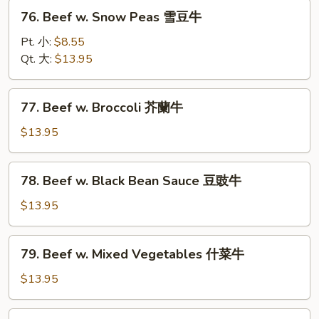
菇
76.
76. Beef w. Snow Peas 雪豆牛
牛
Beef
w.
Pt. 小:
$8.55
Snow
Qt. 大:
$13.95
Peas
雪
77.
77. Beef w. Broccoli 芥蘭牛
豆
Beef
牛
w.
$13.95
Broccoli
芥
78.
78. Beef w. Black Bean Sauce 豆豉牛
蘭
Beef
牛
w.
$13.95
Black
Bean
79.
79. Beef w. Mixed Vegetables 什菜牛
Sauce
Beef
豆
w.
$13.95
豉
Mixed
牛
Vegetables
80.