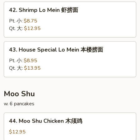
捞
42.
42. Shrimp Lo Mein 虾捞面
面
Shrimp
Lo
Pt. 小:
$8.75
Mein
Qt. 大:
$12.95
虾
捞
43.
43. House Special Lo Mein 本楼捞面
面
House
Special
Pt. 小:
$8.95
Lo
Qt. 大:
$13.95
Mein
本
楼
Moo Shu
捞
w. 6 pancakes
面
44.
44. Moo Shu Chicken 木须鸡
Moo
Shu
$12.95
Chicken