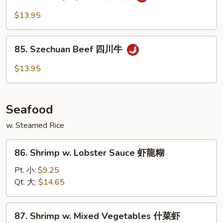
Hot
香
&
$13.95
牛
Spicy
Beef
85.
香
85. Szechuan Beef 四川牛
Szechuan
辣
Beef
$13.95
牛
四
川
牛
Seafood
w. Steamed Rice
86.
86. Shrimp w. Lobster Sauce 虾龍糊
Shrimp
w.
Pt. 小:
$9.25
Lobster
Qt. 大:
$14.65
Sauce
虾
87.
87. Shrimp w. Mixed Vegetables 什菜虾
龍
Shrimp