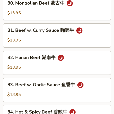
80. Mongolian Beef 蒙古牛
什
Mongolian
菜
Beef
$13.95
牛
蒙
古
81.
牛
81. Beef w. Curry Sauce 咖喱牛
Beef
w.
$13.95
Curry
Sauce
82.
咖
82. Hunan Beef 湖南牛
Hunan
喱
Beef
$13.95
牛
湖
南
83.
牛
83. Beef w. Garlic Sauce 鱼香牛
Beef
w.
$13.95
Garlic
Sauce
84.
鱼
84. Hot & Spicy Beef 香辣牛