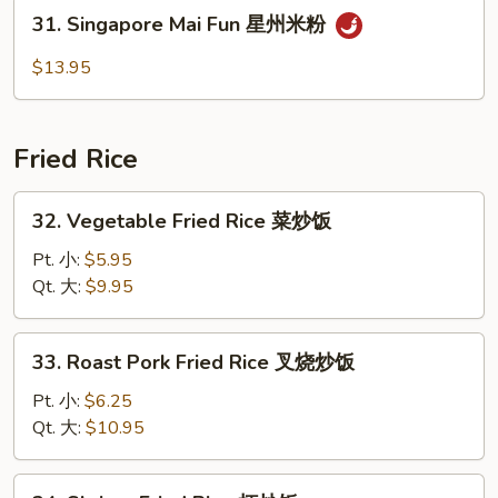
Fun
31.
31. Singapore Mai Fun 星州米粉
本
Singapore
楼
Mai
$13.95
米
Fun
粉
星
州
Fried Rice
米
粉
32.
32. Vegetable Fried Rice 菜炒饭
Vegetable
Fried
Pt. 小:
$5.95
Rice
Qt. 大:
$9.95
菜
炒
33.
33. Roast Pork Fried Rice 叉烧炒饭
饭
Roast
Pork
Pt. 小:
$6.25
Fried
Qt. 大:
$10.95
Rice
叉
34.