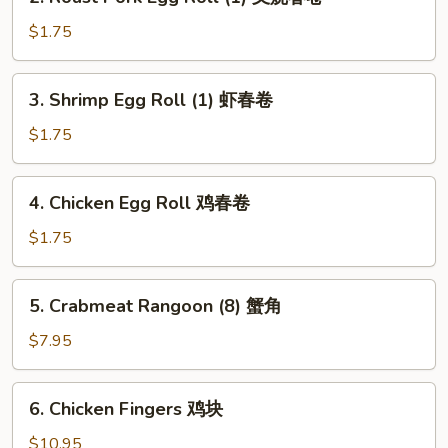
Roast
Pork
$1.75
Egg
Roll
3.
3. Shrimp Egg Roll (1) 虾春卷
(1)
Shrimp
叉
Egg
$1.75
烧
Roll
春
(1)
4.
卷
4. Chicken Egg Roll 鸡春卷
虾
Chicken
春
Egg
$1.75
卷
Roll
鸡
5.
5. Crabmeat Rangoon (8) 蟹角
春
Crabmeat
卷
Rangoon
$7.95
(8)
蟹
6.
6. Chicken Fingers 鸡块
角
Chicken
Fingers
$10.95