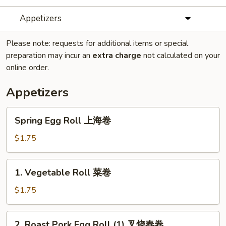
Appetizers
Please note: requests for additional items or special
preparation may incur an
extra charge
not calculated on your
online order.
Appetizers
Spring
Spring Egg Roll 上海卷
Egg
Roll
$1.75
上
海
1.
1. Vegetable Roll 菜卷
卷
Vegetable
Roll
$1.75
菜
卷
2.
2. Roast Pork Egg Roll (1) 叉烧春卷