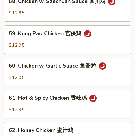
鸡
58. Chicken w. Szechuan Sauce 四川鸡
Chicken
w.
$12.95
Szechuan
Sauce
59.
四
59. Kung Pao Chicken 宫保鸡
Kung
川
Pao
$12.95
鸡
Chicken
宫
60.
保
60. Chicken w. Garlic Sauce 鱼香鸡
Chicken
鸡
w.
$12.95
Garlic
Sauce
61.
鱼
61. Hot & Spicy Chicken 香辣鸡
Hot
香
&
$12.95
鸡
Spicy
Chicken
62.
香
62. Honey Chicken 蜜汁鸡
Honey