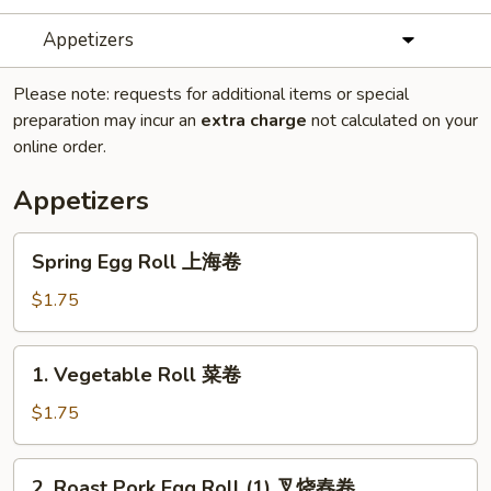
Appetizers
Please note: requests for additional items or special
preparation may incur an
extra charge
not calculated on your
online order.
Appetizers
Spring
Spring Egg Roll 上海卷
Egg
Roll
$1.75
上
海
1.
1. Vegetable Roll 菜卷
卷
Vegetable
Roll
$1.75
菜
卷
2.
2. Roast Pork Egg Roll (1) 叉烧春卷