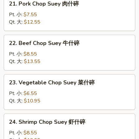
21. Pork Chop Suey 肉什碎
碎
Pork
Chop
Pt. 小:
$7.55
Suey
Qt. 大:
$12.55
肉
什
22.
22. Beef Chop Suey 牛什碎
碎
Beef
Chop
Pt. 小:
$8.55
Suey
Qt. 大:
$13.55
牛
什
23.
23. Vegetable Chop Suey 菜什碎
碎
Vegetable
Chop
Pt. 小:
$6.55
Suey
Qt. 大:
$10.95
菜
什
24.
24. Shrimp Chop Suey 虾什碎
碎
Shrimp
Chop
Pt. 小:
$8.55