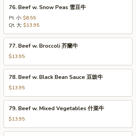
菇
76.
76. Beef w. Snow Peas 雪豆牛
牛
Beef
w.
Pt. 小:
$8.55
Snow
Qt. 大:
$13.95
Peas
雪
77.
77. Beef w. Broccoli 芥蘭牛
豆
Beef
牛
w.
$13.95
Broccoli
芥
78.
78. Beef w. Black Bean Sauce 豆豉牛
蘭
Beef
牛
w.
$13.95
Black
Bean
79.
79. Beef w. Mixed Vegetables 什菜牛
Sauce
Beef
豆
w.
$13.95
豉
Mixed
牛
Vegetables
80.