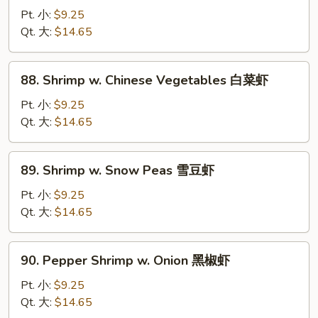
糊
w.
Pt. 小:
$9.25
Mixed
Qt. 大:
$14.65
Vegetables
什
88.
88. Shrimp w. Chinese Vegetables 白菜虾
菜
Shrimp
虾
w.
Pt. 小:
$9.25
Chinese
Qt. 大:
$14.65
Vegetables
白
89.
89. Shrimp w. Snow Peas 雪豆虾
菜
Shrimp
虾
w.
Pt. 小:
$9.25
Snow
Qt. 大:
$14.65
Peas
雪
90.
90. Pepper Shrimp w. Onion 黑椒虾
豆
Pepper
虾
Shrimp
Pt. 小:
$9.25
w.
Qt. 大:
$14.65