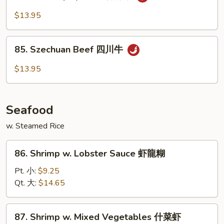
Hot
香
&
$13.95
牛
Spicy
Beef
85.
香
85. Szechuan Beef 四川牛
Szechuan
辣
Beef
$13.95
牛
四
川
牛
Seafood
w. Steamed Rice
86.
86. Shrimp w. Lobster Sauce 虾龍糊
Shrimp
w.
Pt. 小:
$9.25
Lobster
Qt. 大:
$14.65
Sauce
虾
87.
87. Shrimp w. Mixed Vegetables 什菜虾
龍
Shrimp