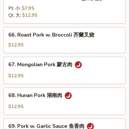
Roast
叉
Pork
Pt. 小:
$7.95
烧
w.
Qt. 大:
$12.95
Snow
Peas
66.
66. Roast Pork w. Broccoli 芥蘭叉烧
雪
Roast
豆
Pork
$12.95
叉
w.
烧
Broccoli
67.
67. Mongolian Pork 蒙古肉
芥
Mongolian
蘭
Pork
$12.95
叉
蒙
烧
古
68.
肉
68. Hunan Pork 湖南肉
Hunan
Pork
$12.95
湖
南
69.
肉
69. Pork w. Garlic Sauce 鱼香肉
Pork