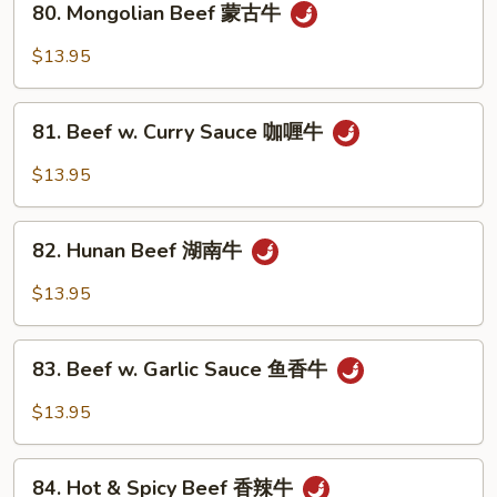
80. Mongolian Beef 蒙古牛
什
Mongolian
菜
Beef
$13.95
牛
蒙
古
81.
牛
81. Beef w. Curry Sauce 咖喱牛
Beef
w.
$13.95
Curry
Sauce
82.
咖
82. Hunan Beef 湖南牛
Hunan
喱
Beef
$13.95
牛
湖
南
83.
牛
83. Beef w. Garlic Sauce 鱼香牛
Beef
w.
$13.95
Garlic
Sauce
84.
鱼
84. Hot & Spicy Beef 香辣牛