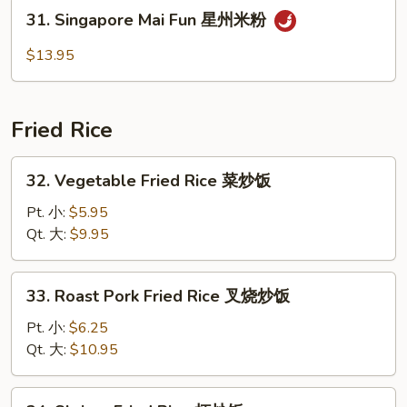
Fun
31.
31. Singapore Mai Fun 星州米粉
本
Singapore
楼
Mai
$13.95
米
Fun
粉
星
州
Fried Rice
米
粉
32.
32. Vegetable Fried Rice 菜炒饭
Vegetable
Fried
Pt. 小:
$5.95
Rice
Qt. 大:
$9.95
菜
炒
33.
33. Roast Pork Fried Rice 叉烧炒饭
饭
Roast
Pork
Pt. 小:
$6.25
Fried
Qt. 大:
$10.95
Rice
叉
34.