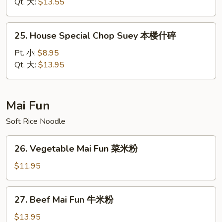
Suey
Qt. 大:
$13.55
虾
什
25.
25. House Special Chop Suey 本楼什碎
碎
House
Special
Pt. 小:
$8.95
Chop
Qt. 大:
$13.95
Suey
本
楼
Mai Fun
什
Soft Rice Noodle
碎
26.
26. Vegetable Mai Fun 菜米粉
Vegetable
Mai
$11.95
Fun
菜
27.
27. Beef Mai Fun 牛米粉
米
Beef
粉
Mai
$13.95