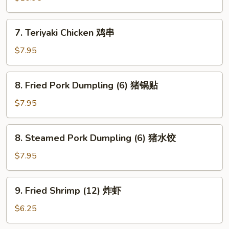
鸡
块
7.
7. Teriyaki Chicken 鸡串
Teriyaki
Chicken
$7.95
鸡
串
8.
8. Fried Pork Dumpling (6) 猪锅贴
Fried
Pork
$7.95
Dumpling
(6)
8.
8. Steamed Pork Dumpling (6) 猪水饺
猪
Steamed
锅
Pork
$7.95
贴
Dumpling
(6)
9.
9. Fried Shrimp (12) 炸虾
猪
Fried
水
Shrimp
$6.25
饺
(12)