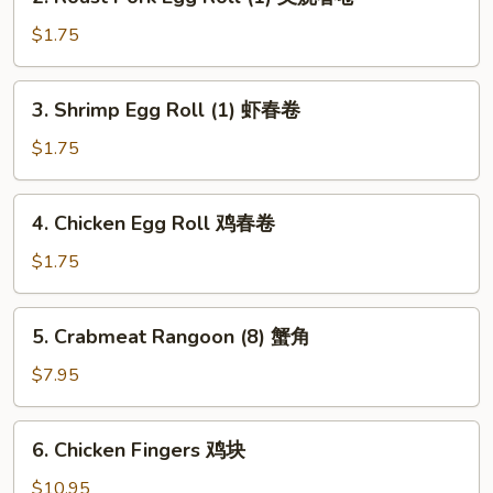
Roast
Pork
$1.75
Egg
Roll
3.
3. Shrimp Egg Roll (1) 虾春卷
(1)
Shrimp
叉
Egg
$1.75
烧
Roll
春
(1)
4.
卷
4. Chicken Egg Roll 鸡春卷
虾
Chicken
春
Egg
$1.75
卷
Roll
鸡
5.
5. Crabmeat Rangoon (8) 蟹角
春
Crabmeat
卷
Rangoon
$7.95
(8)
蟹
6.
6. Chicken Fingers 鸡块
角
Chicken
Fingers
$10.95