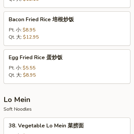
Rice
本
Bacon
Bacon Fried Rice 培根炒饭
楼
Fried
炒
Rice
Pt. 小:
$8.95
饭
培
Qt. 大:
$12.95
根
炒
Egg
Egg Fried Rice 蛋炒饭
饭
Fried
Rice
Pt. 小:
$5.55
蛋
Qt. 大:
$8.95
炒
饭
Lo Mein
Soft Noodles
38.
38. Vegetable Lo Mein 菜捞面
Vegetable