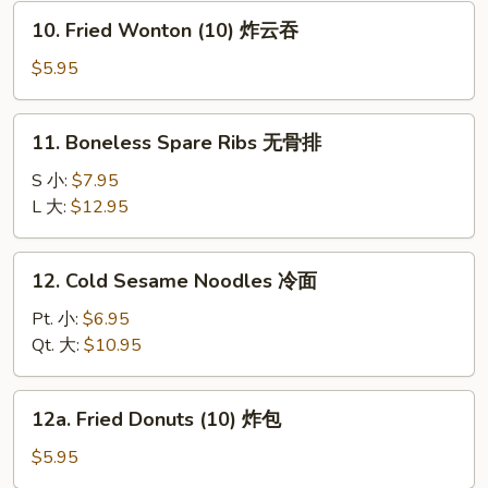
炸
10.
10. Fried Wonton (10) 炸云吞
虾
Fried
Wonton
$5.95
(10)
炸
11.
11. Boneless Spare Ribs 无骨排
云
Boneless
吞
Spare
S 小:
$7.95
Ribs
L 大:
$12.95
无
骨
12.
12. Cold Sesame Noodles 冷面
排
Cold
Sesame
Pt. 小:
$6.95
Noodles
Qt. 大:
$10.95
冷
面
12a.
12a. Fried Donuts (10) 炸包
Fried
Donuts
$5.95
(10)