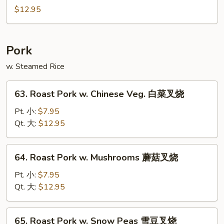
辣
Chicken
$12.95
鸡
蜜
汁
鸡
Pork
w. Steamed Rice
63.
63. Roast Pork w. Chinese Veg. 白菜叉烧
Roast
Pork
Pt. 小:
$7.95
w.
Qt. 大:
$12.95
Chinese
Veg.
64.
64. Roast Pork w. Mushrooms 蘑菇叉烧
白
Roast
菜
Pork
Pt. 小:
$7.95
叉
w.
Qt. 大:
$12.95
烧
Mushrooms
蘑
65.
65. Roast Pork w. Snow Peas 雪豆叉烧
菇