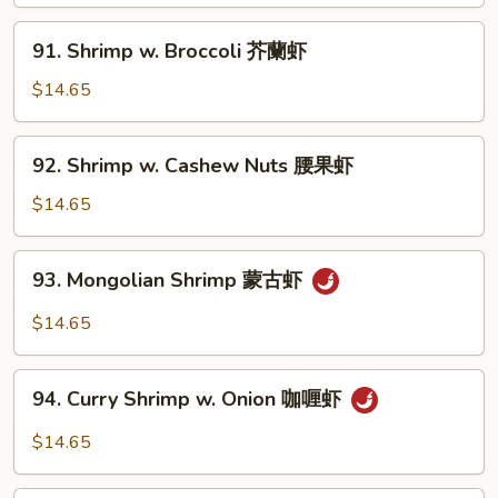
Onion
黑
91.
91. Shrimp w. Broccoli 芥蘭虾
椒
Shrimp
虾
w.
$14.65
Broccoli
芥
92.
92. Shrimp w. Cashew Nuts 腰果虾
蘭
Shrimp
虾
w.
$14.65
Cashew
Nuts
93.
93. Mongolian Shrimp 蒙古虾
腰
Mongolian
果
Shrimp
$14.65
虾
蒙
古
94.
虾
94. Curry Shrimp w. Onion 咖喱虾
Curry
Shrimp
$14.65
w.
Onion