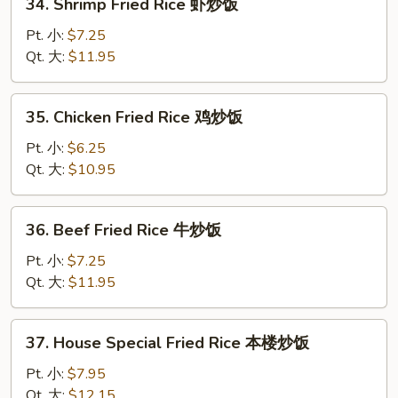
34. Shrimp Fried Rice 虾炒饭
烧
Shrimp
炒
Fried
Pt. 小:
$7.25
饭
Rice
Qt. 大:
$11.95
虾
炒
35.
35. Chicken Fried Rice 鸡炒饭
饭
Chicken
Fried
Pt. 小:
$6.25
Rice
Qt. 大:
$10.95
鸡
炒
36.
36. Beef Fried Rice 牛炒饭
饭
Beef
Fried
Pt. 小:
$7.25
Rice
Qt. 大:
$11.95
牛
炒
37.
37. House Special Fried Rice 本楼炒饭
饭
House
Special
Pt. 小:
$7.95
Fried
Qt. 大:
$12.15