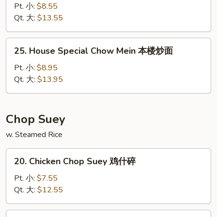
Chow
Pt. 小:
$8.55
Mein
Qt. 大:
$13.55
虾
炒
25.
25. House Special Chow Mein 本楼炒面
面
House
Special
Pt. 小:
$8.95
Chow
Qt. 大:
$13.95
Mein
本
楼
Chop Suey
炒
w. Steamed Rice
面
20.
20. Chicken Chop Suey 鸡什碎
Chicken
Chop
Pt. 小:
$7.55
Suey
Qt. 大:
$12.55
鸡
什
21.