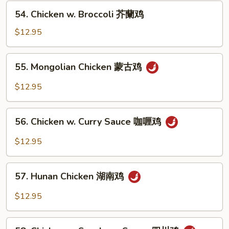
Vegetables
54.
54. Chicken w. Broccoli 芥蘭鸡
什
Chicken
菜
w.
$12.95
鸡
Broccoli
芥
55.
55. Mongolian Chicken 蒙古鸡
蘭
Mongolian
鸡
Chicken
$12.95
蒙
古
56.
鸡
56. Chicken w. Curry Sauce 咖喱鸡
Chicken
w.
$12.95
Curry
Sauce
57.
咖
57. Hunan Chicken 湖南鸡
Hunan
喱
Chicken
$12.95
鸡
湖
南
58.