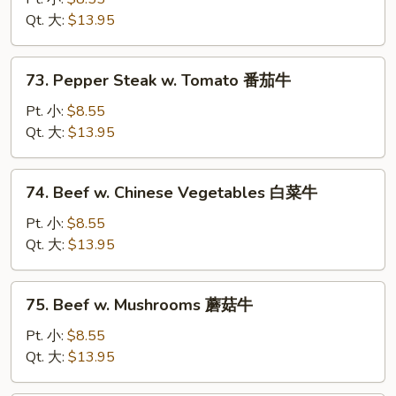
w.
Qt. 大:
$13.95
Onion
黑
73.
73. Pepper Steak w. Tomato 番茄牛
椒
Pepper
牛
Steak
Pt. 小:
$8.55
w.
Qt. 大:
$13.95
Tomato
番
74.
74. Beef w. Chinese Vegetables 白菜牛
茄
Beef
牛
w.
Pt. 小:
$8.55
Chinese
Qt. 大:
$13.95
Vegetables
白
75.
75. Beef w. Mushrooms 蘑菇牛
菜
Beef
牛
w.
Pt. 小:
$8.55
Mushrooms
Qt. 大:
$13.95
蘑