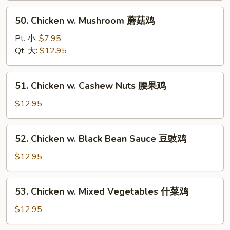
Tomatoes
50.
50. Chicken w. Mushroom 蘑菇鸡
蕃
Chicken
茄
w.
Pt. 小:
$7.95
鸡
Mushroom
Qt. 大:
$12.95
蘑
菇
51.
51. Chicken w. Cashew Nuts 腰果鸡
鸡
Chicken
w.
$12.95
Cashew
Nuts
52.
52. Chicken w. Black Bean Sauce 豆豉鸡
腰
Chicken
果
w.
$12.95
鸡
Black
Bean
53.
53. Chicken w. Mixed Vegetables 什菜鸡
Sauce
Chicken
豆
w.
$12.95
豉
Mixed
鸡