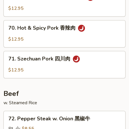
w.
$12.95
Garlic
Sauce
70.
鱼
70. Hot & Spicy Pork 香辣肉
Hot
香
&
$12.95
肉
Spicy
Pork
71.
香
71. Szechuan Pork 四川肉
Szechuan
辣
Pork
$12.95
肉
四
川
肉
Beef
w. Steamed Rice
72.
72. Pepper Steak w. Onion 黑椒牛
Pepper
Steak
Pt. 小:
$8.55