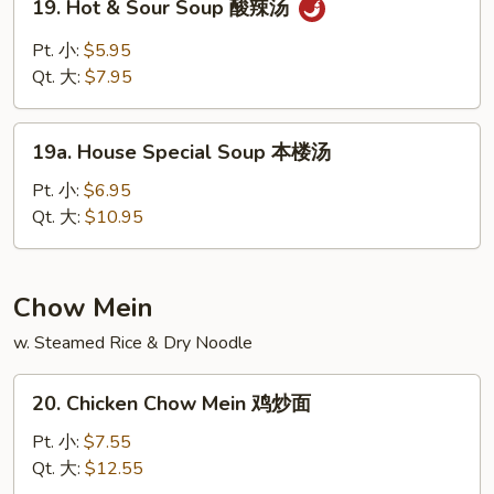
19. Hot & Sour Soup 酸辣汤
豆
Hot
腐
&
Pt. 小:
$5.95
汤
Sour
Qt. 大:
$7.95
Soup
酸
19a.
辣
19a. House Special Soup 本楼汤
House
汤
Special
Pt. 小:
$6.95
Soup
Qt. 大:
$10.95
本
楼
汤
Chow Mein
w. Steamed Rice & Dry Noodle
20.
20. Chicken Chow Mein 鸡炒面
Chicken
Chow
Pt. 小:
$7.55
Mein
Qt. 大:
$12.55
鸡