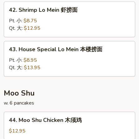
捞
42.
42. Shrimp Lo Mein 虾捞面
面
Shrimp
Lo
Pt. 小:
$8.75
Mein
Qt. 大:
$12.95
虾
捞
43.
43. House Special Lo Mein 本楼捞面
面
House
Special
Pt. 小:
$8.95
Lo
Qt. 大:
$13.95
Mein
本
楼
Moo Shu
捞
w. 6 pancakes
面
44.
44. Moo Shu Chicken 木须鸡
Moo
Shu
$12.95
Chicken