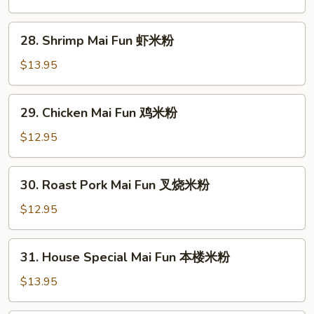
Fun
牛
28.
28. Shrimp Mai Fun 虾米粉
米
Shrimp
粉
Mai
$13.95
Fun
虾
29.
29. Chicken Mai Fun 鸡米粉
米
Chicken
粉
Mai
$12.95
Fun
鸡
30.
30. Roast Pork Mai Fun 叉烧米粉
米
Roast
粉
Pork
$12.95
Mai
Fun
31.
31. House Special Mai Fun 本楼米粉
叉
House
烧
Special
$13.95
米
Mai
粉