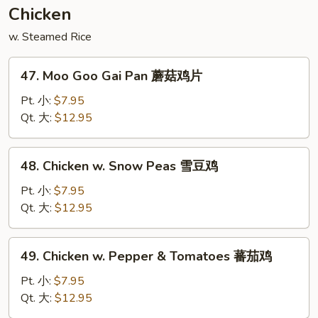
须
Chicken
菜
w. Steamed Rice
47.
47. Moo Goo Gai Pan 蘑菇鸡片
Moo
Goo
Pt. 小:
$7.95
Gai
Qt. 大:
$12.95
Pan
蘑
48.
48. Chicken w. Snow Peas 雪豆鸡
菇
Chicken
鸡
w.
Pt. 小:
$7.95
片
Snow
Qt. 大:
$12.95
Peas
雪
49.
49. Chicken w. Pepper & Tomatoes 蕃茄鸡
豆
Chicken
鸡
w.
Pt. 小:
$7.95
Pepper
Qt. 大:
$12.95
&