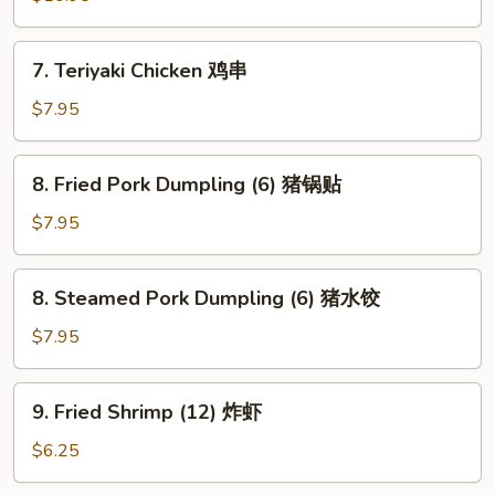
鸡
块
7.
7. Teriyaki Chicken 鸡串
Teriyaki
Chicken
$7.95
鸡
串
8.
8. Fried Pork Dumpling (6) 猪锅贴
Fried
Pork
$7.95
Dumpling
(6)
8.
8. Steamed Pork Dumpling (6) 猪水饺
猪
Steamed
锅
Pork
$7.95
贴
Dumpling
(6)
9.
9. Fried Shrimp (12) 炸虾
猪
Fried
水
Shrimp
$6.25
饺
(12)