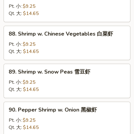
糊
w.
Pt. 小:
$9.25
Mixed
Qt. 大:
$14.65
Vegetables
什
88.
88. Shrimp w. Chinese Vegetables 白菜虾
菜
Shrimp
虾
w.
Pt. 小:
$9.25
Chinese
Qt. 大:
$14.65
Vegetables
白
89.
89. Shrimp w. Snow Peas 雪豆虾
菜
Shrimp
虾
w.
Pt. 小:
$9.25
Snow
Qt. 大:
$14.65
Peas
雪
90.
90. Pepper Shrimp w. Onion 黑椒虾
豆
Pepper
虾
Shrimp
Pt. 小:
$9.25
w.
Qt. 大:
$14.65