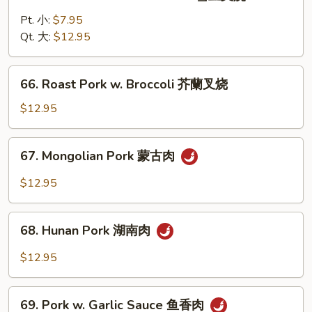
Roast
叉
Pork
Pt. 小:
$7.95
烧
w.
Qt. 大:
$12.95
Snow
Peas
66.
66. Roast Pork w. Broccoli 芥蘭叉烧
雪
Roast
豆
Pork
$12.95
叉
w.
烧
Broccoli
67.
67. Mongolian Pork 蒙古肉
芥
Mongolian
蘭
Pork
$12.95
叉
蒙
烧
古
68.
肉
68. Hunan Pork 湖南肉
Hunan
Pork
$12.95
湖
南
69.
肉
69. Pork w. Garlic Sauce 鱼香肉
Pork