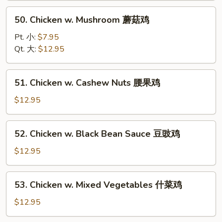
Tomatoes
50.
50. Chicken w. Mushroom 蘑菇鸡
蕃
Chicken
茄
w.
Pt. 小:
$7.95
鸡
Mushroom
Qt. 大:
$12.95
蘑
菇
51.
51. Chicken w. Cashew Nuts 腰果鸡
鸡
Chicken
w.
$12.95
Cashew
Nuts
52.
52. Chicken w. Black Bean Sauce 豆豉鸡
腰
Chicken
果
w.
$12.95
鸡
Black
Bean
53.
53. Chicken w. Mixed Vegetables 什菜鸡
Sauce
Chicken
豆
w.
$12.95
豉
Mixed
鸡