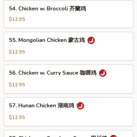
Vegetables
54.
54. Chicken w. Broccoli 芥蘭鸡
什
Chicken
菜
w.
$12.95
鸡
Broccoli
芥
55.
55. Mongolian Chicken 蒙古鸡
蘭
Mongolian
鸡
Chicken
$12.95
蒙
古
56.
鸡
56. Chicken w. Curry Sauce 咖喱鸡
Chicken
w.
$12.95
Curry
Sauce
57.
咖
57. Hunan Chicken 湖南鸡
Hunan
喱
Chicken
$12.95
鸡
湖
南
58.