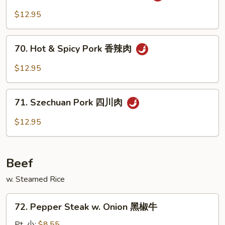
w.
$12.95
Garlic
Sauce
70.
鱼
70. Hot & Spicy Pork 香辣肉
Hot
香
&
$12.95
肉
Spicy
Pork
71.
香
71. Szechuan Pork 四川肉
Szechuan
辣
Pork
$12.95
肉
四
川
肉
Beef
w. Steamed Rice
72.
72. Pepper Steak w. Onion 黑椒牛
Pepper
Steak
Pt. 小:
$8.55