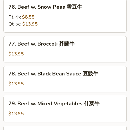
菇
76.
76. Beef w. Snow Peas 雪豆牛
牛
Beef
w.
Pt. 小:
$8.55
Snow
Qt. 大:
$13.95
Peas
雪
77.
77. Beef w. Broccoli 芥蘭牛
豆
Beef
牛
w.
$13.95
Broccoli
芥
78.
78. Beef w. Black Bean Sauce 豆豉牛
蘭
Beef
牛
w.
$13.95
Black
Bean
79.
79. Beef w. Mixed Vegetables 什菜牛
Sauce
Beef
豆
w.
$13.95
豉
Mixed
牛
Vegetables
80.