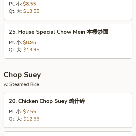
Chow
Pt. 小:
$8.55
Mein
Qt. 大:
$13.55
虾
炒
25.
25. House Special Chow Mein 本楼炒面
面
House
Special
Pt. 小:
$8.95
Chow
Qt. 大:
$13.95
Mein
本
楼
Chop Suey
炒
w. Steamed Rice
面
20.
20. Chicken Chop Suey 鸡什碎
Chicken
Chop
Pt. 小:
$7.55
Suey
Qt. 大:
$12.55
鸡
什
21.