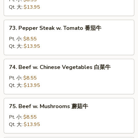
w.
Qt. 大:
$13.95
Onion
黑
73.
73. Pepper Steak w. Tomato 番茄牛
椒
Pepper
牛
Steak
Pt. 小:
$8.55
w.
Qt. 大:
$13.95
Tomato
番
74.
74. Beef w. Chinese Vegetables 白菜牛
茄
Beef
牛
w.
Pt. 小:
$8.55
Chinese
Qt. 大:
$13.95
Vegetables
白
75.
75. Beef w. Mushrooms 蘑菇牛
菜
Beef
牛
w.
Pt. 小:
$8.55
Mushrooms
Qt. 大:
$13.95
蘑