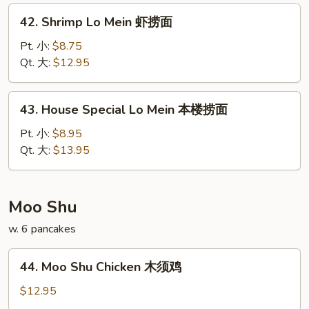
捞
42.
42. Shrimp Lo Mein 虾捞面
面
Shrimp
Lo
Pt. 小:
$8.75
Mein
Qt. 大:
$12.95
虾
捞
43.
43. House Special Lo Mein 本楼捞面
面
House
Special
Pt. 小:
$8.95
Lo
Qt. 大:
$13.95
Mein
本
楼
Moo Shu
捞
w. 6 pancakes
面
44.
44. Moo Shu Chicken 木须鸡
Moo
Shu
$12.95
Chicken