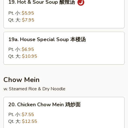
19. Hot & Sour Soup 酸辣汤
豆
Hot
腐
&
Pt. 小:
$5.95
汤
Sour
Qt. 大:
$7.95
Soup
酸
19a.
辣
19a. House Special Soup 本楼汤
House
汤
Special
Pt. 小:
$6.95
Soup
Qt. 大:
$10.95
本
楼
汤
Chow Mein
w. Steamed Rice & Dry Noodle
20.
20. Chicken Chow Mein 鸡炒面
Chicken
Chow
Pt. 小:
$7.55
Mein
Qt. 大:
$12.55
鸡