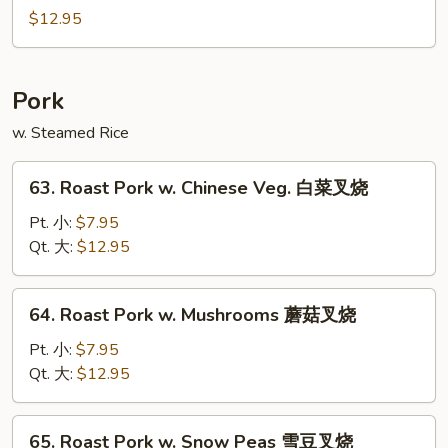
辣
Chicken
$12.95
鸡
蜜
汁
鸡
Pork
w. Steamed Rice
63.
63. Roast Pork w. Chinese Veg. 白菜叉烧
Roast
Pork
Pt. 小:
$7.95
w.
Qt. 大:
$12.95
Chinese
Veg.
64.
64. Roast Pork w. Mushrooms 蘑菇叉烧
白
Roast
菜
Pork
Pt. 小:
$7.95
叉
w.
Qt. 大:
$12.95
烧
Mushrooms
蘑
65.
65. Roast Pork w. Snow Peas 雪豆叉烧
菇