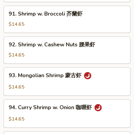
Onion
黑
91.
91. Shrimp w. Broccoli 芥蘭虾
椒
Shrimp
虾
w.
$14.65
Broccoli
芥
92.
92. Shrimp w. Cashew Nuts 腰果虾
蘭
Shrimp
虾
w.
$14.65
Cashew
Nuts
93.
93. Mongolian Shrimp 蒙古虾
腰
Mongolian
果
Shrimp
$14.65
虾
蒙
古
94.
虾
94. Curry Shrimp w. Onion 咖喱虾
Curry
Shrimp
$14.65
w.
Onion