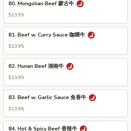
80. Mongolian Beef 蒙古牛
什
Mongolian
菜
Beef
$13.95
牛
蒙
古
81.
牛
81. Beef w. Curry Sauce 咖喱牛
Beef
w.
$13.95
Curry
Sauce
82.
咖
82. Hunan Beef 湖南牛
Hunan
喱
Beef
$13.95
牛
湖
南
83.
牛
83. Beef w. Garlic Sauce 鱼香牛
Beef
w.
$13.95
Garlic
Sauce
84.
鱼
84. Hot & Spicy Beef 香辣牛