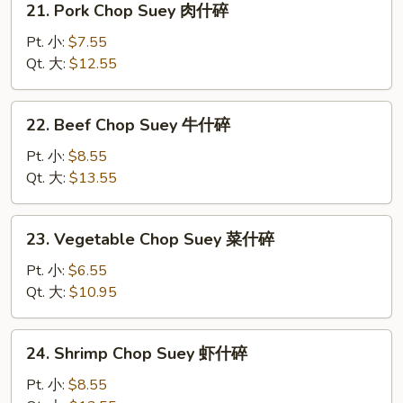
21. Pork Chop Suey 肉什碎
碎
Pork
Chop
Pt. 小:
$7.55
Suey
Qt. 大:
$12.55
肉
什
22.
22. Beef Chop Suey 牛什碎
碎
Beef
Chop
Pt. 小:
$8.55
Suey
Qt. 大:
$13.55
牛
什
23.
23. Vegetable Chop Suey 菜什碎
碎
Vegetable
Chop
Pt. 小:
$6.55
Suey
Qt. 大:
$10.95
菜
什
24.
24. Shrimp Chop Suey 虾什碎
碎
Shrimp
Chop
Pt. 小:
$8.55