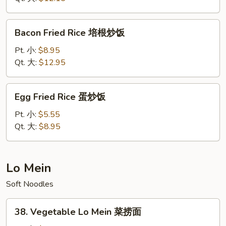
Rice
本
Bacon
Bacon Fried Rice 培根炒饭
楼
Fried
炒
Rice
Pt. 小:
$8.95
饭
培
Qt. 大:
$12.95
根
炒
Egg
Egg Fried Rice 蛋炒饭
饭
Fried
Rice
Pt. 小:
$5.55
蛋
Qt. 大:
$8.95
炒
饭
Lo Mein
Soft Noodles
38.
38. Vegetable Lo Mein 菜捞面
Vegetable