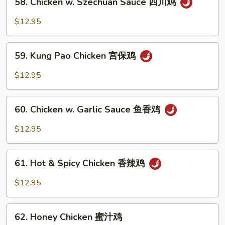
鸡
58. Chicken w. Szechuan Sauce 四川鸡
Chicken
w.
$12.95
Szechuan
Sauce
59.
四
59. Kung Pao Chicken 宫保鸡
Kung
川
Pao
$12.95
鸡
Chicken
宫
60.
保
60. Chicken w. Garlic Sauce 鱼香鸡
Chicken
鸡
w.
$12.95
Garlic
Sauce
61.
鱼
61. Hot & Spicy Chicken 香辣鸡
Hot
香
&
$12.95
鸡
Spicy
Chicken
62.
香
62. Honey Chicken 蜜汁鸡
Honey