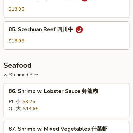
Hot
香
&
$13.95
牛
Spicy
Beef
85.
香
85. Szechuan Beef 四川牛
Szechuan
辣
Beef
$13.95
牛
四
川
牛
Seafood
w. Steamed Rice
86.
86. Shrimp w. Lobster Sauce 虾龍糊
Shrimp
w.
Pt. 小:
$9.25
Lobster
Qt. 大:
$14.65
Sauce
虾
87.
87. Shrimp w. Mixed Vegetables 什菜虾
龍
Shrimp