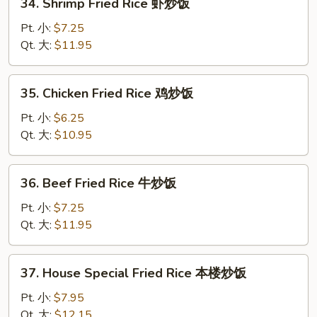
34. Shrimp Fried Rice 虾炒饭
烧
Shrimp
炒
Fried
Pt. 小:
$7.25
饭
Rice
Qt. 大:
$11.95
虾
炒
35.
35. Chicken Fried Rice 鸡炒饭
饭
Chicken
Fried
Pt. 小:
$6.25
Rice
Qt. 大:
$10.95
鸡
炒
36.
36. Beef Fried Rice 牛炒饭
饭
Beef
Fried
Pt. 小:
$7.25
Rice
Qt. 大:
$11.95
牛
炒
37.
37. House Special Fried Rice 本楼炒饭
饭
House
Special
Pt. 小:
$7.95
Fried
Qt. 大:
$12.15