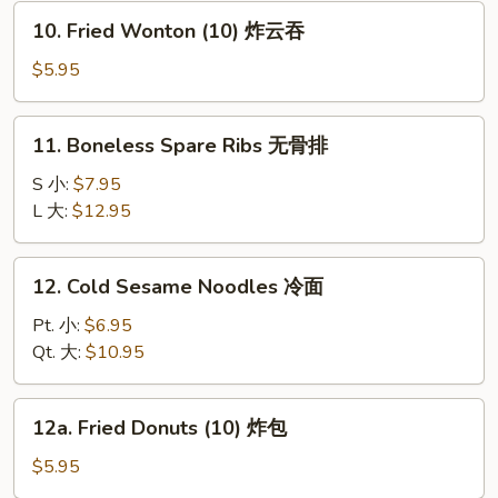
炸
10.
10. Fried Wonton (10) 炸云吞
虾
Fried
Wonton
$5.95
(10)
炸
11.
11. Boneless Spare Ribs 无骨排
云
Boneless
吞
Spare
S 小:
$7.95
Ribs
L 大:
$12.95
无
骨
12.
12. Cold Sesame Noodles 冷面
排
Cold
Sesame
Pt. 小:
$6.95
Noodles
Qt. 大:
$10.95
冷
面
12a.
12a. Fried Donuts (10) 炸包
Fried
Donuts
$5.95
(10)