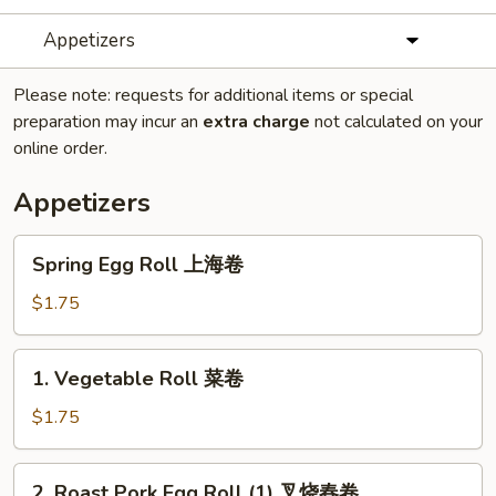
Appetizers
Please note: requests for additional items or special
preparation may incur an
extra charge
not calculated on your
online order.
Appetizers
Spring
Spring Egg Roll 上海卷
Egg
Roll
$1.75
上
海
1.
1. Vegetable Roll 菜卷
卷
Vegetable
Roll
$1.75
菜
卷
2.
2. Roast Pork Egg Roll (1) 叉烧春卷