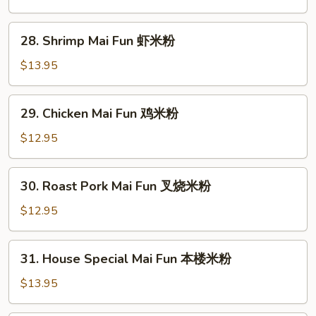
Fun
牛
28.
28. Shrimp Mai Fun 虾米粉
米
Shrimp
粉
Mai
$13.95
Fun
虾
29.
29. Chicken Mai Fun 鸡米粉
米
Chicken
粉
Mai
$12.95
Fun
鸡
30.
30. Roast Pork Mai Fun 叉烧米粉
米
Roast
粉
Pork
$12.95
Mai
Fun
31.
31. House Special Mai Fun 本楼米粉
叉
House
烧
Special
$13.95
米
Mai
粉