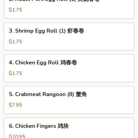
Roast
Pork
$1.75
Egg
Roll
3.
3. Shrimp Egg Roll (1) 虾春卷
(1)
Shrimp
叉
Egg
$1.75
烧
Roll
春
(1)
4.
卷
4. Chicken Egg Roll 鸡春卷
虾
Chicken
春
Egg
$1.75
卷
Roll
鸡
5.
5. Crabmeat Rangoon (8) 蟹角
春
Crabmeat
卷
Rangoon
$7.95
(8)
蟹
6.
6. Chicken Fingers 鸡块
角
Chicken
Fingers
$10.95