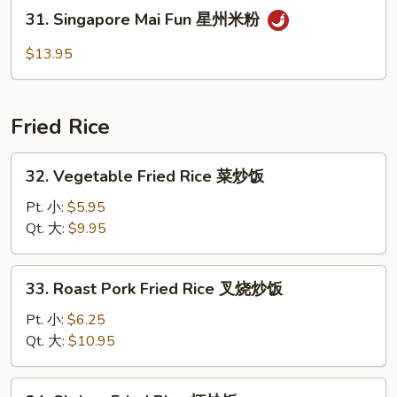
Fun
31.
31. Singapore Mai Fun 星州米粉
本
Singapore
楼
Mai
$13.95
米
Fun
粉
星
州
Fried Rice
米
粉
32.
32. Vegetable Fried Rice 菜炒饭
Vegetable
Fried
Pt. 小:
$5.95
Rice
Qt. 大:
$9.95
菜
炒
33.
33. Roast Pork Fried Rice 叉烧炒饭
饭
Roast
Pork
Pt. 小:
$6.25
Fried
Qt. 大:
$10.95
Rice
叉
34.