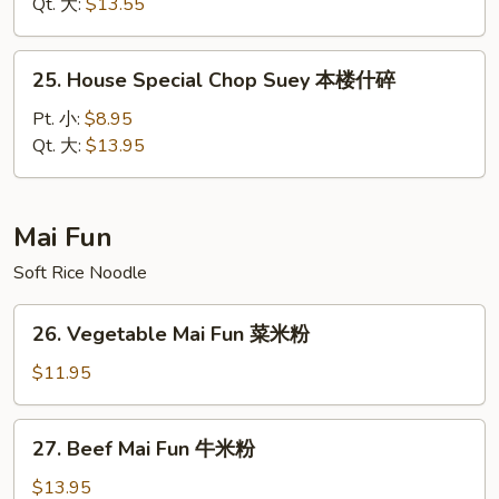
Suey
Qt. 大:
$13.55
虾
什
25.
25. House Special Chop Suey 本楼什碎
碎
House
Special
Pt. 小:
$8.95
Chop
Qt. 大:
$13.95
Suey
本
楼
Mai Fun
什
Soft Rice Noodle
碎
26.
26. Vegetable Mai Fun 菜米粉
Vegetable
Mai
$11.95
Fun
菜
27.
27. Beef Mai Fun 牛米粉
米
Beef
粉
Mai
$13.95