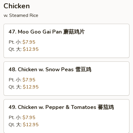
须
Chicken
菜
w. Steamed Rice
47.
47. Moo Goo Gai Pan 蘑菇鸡片
Moo
Goo
Pt. 小:
$7.95
Gai
Qt. 大:
$12.95
Pan
蘑
48.
48. Chicken w. Snow Peas 雪豆鸡
菇
Chicken
鸡
w.
Pt. 小:
$7.95
片
Snow
Qt. 大:
$12.95
Peas
雪
49.
49. Chicken w. Pepper & Tomatoes 蕃茄鸡
豆
Chicken
鸡
w.
Pt. 小:
$7.95
Pepper
Qt. 大:
$12.95
&