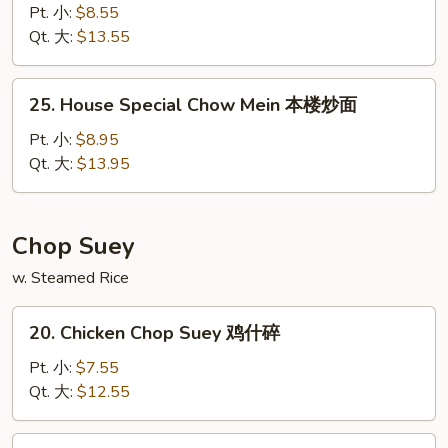
Chow
Pt. 小:
$8.55
Mein
Qt. 大:
$13.55
虾
炒
25.
25. House Special Chow Mein 本楼炒面
面
House
Special
Pt. 小:
$8.95
Chow
Qt. 大:
$13.95
Mein
本
楼
Chop Suey
炒
w. Steamed Rice
面
20.
20. Chicken Chop Suey 鸡什碎
Chicken
Chop
Pt. 小:
$7.55
Suey
Qt. 大:
$12.55
鸡
什
21.