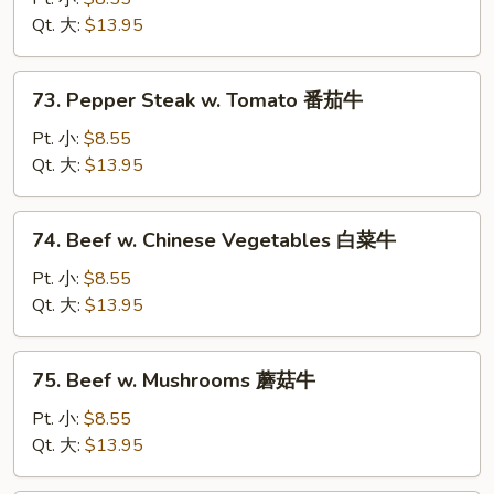
w.
Qt. 大:
$13.95
Onion
黑
73.
73. Pepper Steak w. Tomato 番茄牛
椒
Pepper
牛
Steak
Pt. 小:
$8.55
w.
Qt. 大:
$13.95
Tomato
番
74.
74. Beef w. Chinese Vegetables 白菜牛
茄
Beef
牛
w.
Pt. 小:
$8.55
Chinese
Qt. 大:
$13.95
Vegetables
白
75.
75. Beef w. Mushrooms 蘑菇牛
菜
Beef
牛
w.
Pt. 小:
$8.55
Mushrooms
Qt. 大:
$13.95
蘑