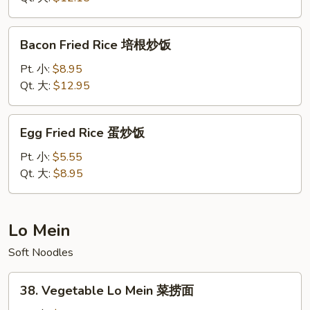
Rice
本
Bacon
Bacon Fried Rice 培根炒饭
楼
Fried
炒
Rice
Pt. 小:
$8.95
饭
培
Qt. 大:
$12.95
根
炒
Egg
Egg Fried Rice 蛋炒饭
饭
Fried
Rice
Pt. 小:
$5.55
蛋
Qt. 大:
$8.95
炒
饭
Lo Mein
Soft Noodles
38.
38. Vegetable Lo Mein 菜捞面
Vegetable