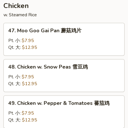
须
Chicken
菜
w. Steamed Rice
47.
47. Moo Goo Gai Pan 蘑菇鸡片
Moo
Goo
Pt. 小:
$7.95
Gai
Qt. 大:
$12.95
Pan
蘑
48.
48. Chicken w. Snow Peas 雪豆鸡
菇
Chicken
鸡
w.
Pt. 小:
$7.95
片
Snow
Qt. 大:
$12.95
Peas
雪
49.
49. Chicken w. Pepper & Tomatoes 蕃茄鸡
豆
Chicken
鸡
w.
Pt. 小:
$7.95
Pepper
Qt. 大:
$12.95
&