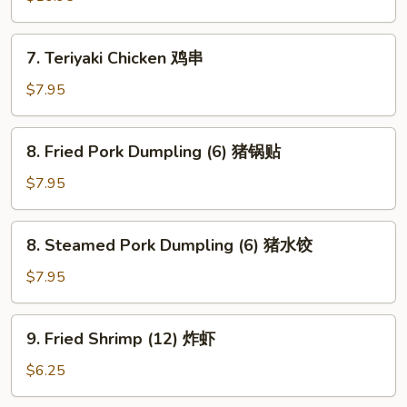
鸡
块
7.
7. Teriyaki Chicken 鸡串
Teriyaki
Chicken
$7.95
鸡
串
8.
8. Fried Pork Dumpling (6) 猪锅贴
Fried
Pork
$7.95
Dumpling
(6)
8.
8. Steamed Pork Dumpling (6) 猪水饺
猪
Steamed
锅
Pork
$7.95
贴
Dumpling
(6)
9.
9. Fried Shrimp (12) 炸虾
猪
Fried
水
Shrimp
$6.25
饺
(12)