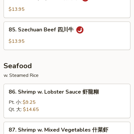
Hot
香
&
$13.95
牛
Spicy
Beef
85.
香
85. Szechuan Beef 四川牛
Szechuan
辣
Beef
$13.95
牛
四
川
牛
Seafood
w. Steamed Rice
86.
86. Shrimp w. Lobster Sauce 虾龍糊
Shrimp
w.
Pt. 小:
$9.25
Lobster
Qt. 大:
$14.65
Sauce
虾
87.
87. Shrimp w. Mixed Vegetables 什菜虾
龍
Shrimp