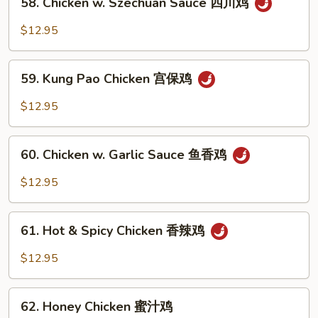
鸡
58. Chicken w. Szechuan Sauce 四川鸡
Chicken
w.
$12.95
Szechuan
Sauce
59.
四
59. Kung Pao Chicken 宫保鸡
Kung
川
Pao
$12.95
鸡
Chicken
宫
60.
保
60. Chicken w. Garlic Sauce 鱼香鸡
Chicken
鸡
w.
$12.95
Garlic
Sauce
61.
鱼
61. Hot & Spicy Chicken 香辣鸡
Hot
香
&
$12.95
鸡
Spicy
Chicken
62.
香
62. Honey Chicken 蜜汁鸡
Honey