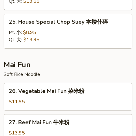
Suey
Qt. 大:
$13.55
虾
什
25.
25. House Special Chop Suey 本楼什碎
碎
House
Special
Pt. 小:
$8.95
Chop
Qt. 大:
$13.95
Suey
本
楼
Mai Fun
什
Soft Rice Noodle
碎
26.
26. Vegetable Mai Fun 菜米粉
Vegetable
Mai
$11.95
Fun
菜
27.
27. Beef Mai Fun 牛米粉
米
Beef
粉
Mai
$13.95