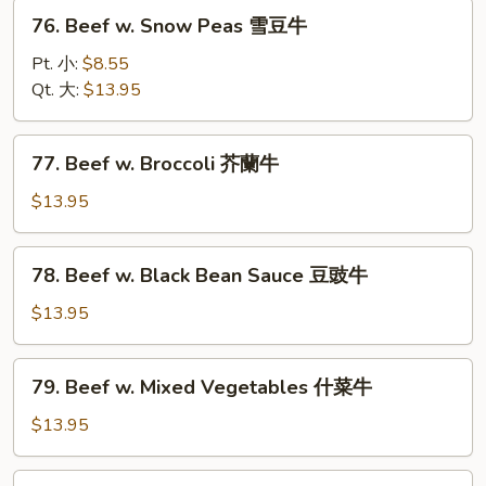
菇
76.
76. Beef w. Snow Peas 雪豆牛
牛
Beef
w.
Pt. 小:
$8.55
Snow
Qt. 大:
$13.95
Peas
雪
77.
77. Beef w. Broccoli 芥蘭牛
豆
Beef
牛
w.
$13.95
Broccoli
芥
78.
78. Beef w. Black Bean Sauce 豆豉牛
蘭
Beef
牛
w.
$13.95
Black
Bean
79.
79. Beef w. Mixed Vegetables 什菜牛
Sauce
Beef
豆
w.
$13.95
豉
Mixed
牛
Vegetables
80.