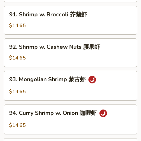
Onion
黑
91.
91. Shrimp w. Broccoli 芥蘭虾
椒
Shrimp
虾
w.
$14.65
Broccoli
芥
92.
92. Shrimp w. Cashew Nuts 腰果虾
蘭
Shrimp
虾
w.
$14.65
Cashew
Nuts
93.
93. Mongolian Shrimp 蒙古虾
腰
Mongolian
果
Shrimp
$14.65
虾
蒙
古
94.
虾
94. Curry Shrimp w. Onion 咖喱虾
Curry
Shrimp
$14.65
w.
Onion