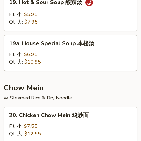
19. Hot & Sour Soup 酸辣汤
豆
Hot
腐
&
Pt. 小:
$5.95
汤
Sour
Qt. 大:
$7.95
Soup
酸
19a.
辣
19a. House Special Soup 本楼汤
House
汤
Special
Pt. 小:
$6.95
Soup
Qt. 大:
$10.95
本
楼
汤
Chow Mein
w. Steamed Rice & Dry Noodle
20.
20. Chicken Chow Mein 鸡炒面
Chicken
Chow
Pt. 小:
$7.55
Mein
Qt. 大:
$12.55
鸡