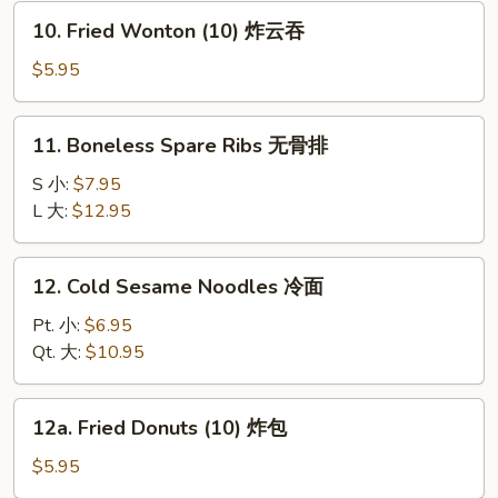
炸
10.
10. Fried Wonton (10) 炸云吞
虾
Fried
Wonton
$5.95
(10)
炸
11.
11. Boneless Spare Ribs 无骨排
云
Boneless
吞
Spare
S 小:
$7.95
Ribs
L 大:
$12.95
无
骨
12.
12. Cold Sesame Noodles 冷面
排
Cold
Sesame
Pt. 小:
$6.95
Noodles
Qt. 大:
$10.95
冷
面
12a.
12a. Fried Donuts (10) 炸包
Fried
Donuts
$5.95
(10)