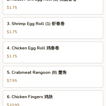
Roast
Pork
$1.75
Egg
Roll
3.
3. Shrimp Egg Roll (1) 虾春卷
(1)
Shrimp
叉
Egg
$1.75
烧
Roll
春
(1)
4.
卷
4. Chicken Egg Roll 鸡春卷
虾
Chicken
春
Egg
$1.75
卷
Roll
鸡
5.
5. Crabmeat Rangoon (8) 蟹角
春
Crabmeat
卷
Rangoon
$7.95
(8)
蟹
6.
6. Chicken Fingers 鸡块
角
Chicken
Fingers
$10.95