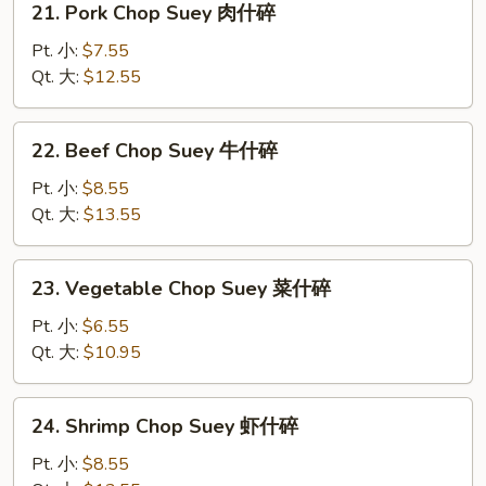
21. Pork Chop Suey 肉什碎
碎
Pork
Chop
Pt. 小:
$7.55
Suey
Qt. 大:
$12.55
肉
什
22.
22. Beef Chop Suey 牛什碎
碎
Beef
Chop
Pt. 小:
$8.55
Suey
Qt. 大:
$13.55
牛
什
23.
23. Vegetable Chop Suey 菜什碎
碎
Vegetable
Chop
Pt. 小:
$6.55
Suey
Qt. 大:
$10.95
菜
什
24.
24. Shrimp Chop Suey 虾什碎
碎
Shrimp
Chop
Pt. 小:
$8.55