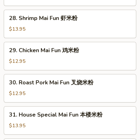
Fun
牛
28.
28. Shrimp Mai Fun 虾米粉
米
Shrimp
粉
Mai
$13.95
Fun
虾
29.
29. Chicken Mai Fun 鸡米粉
米
Chicken
粉
Mai
$12.95
Fun
鸡
30.
30. Roast Pork Mai Fun 叉烧米粉
米
Roast
粉
Pork
$12.95
Mai
Fun
31.
31. House Special Mai Fun 本楼米粉
叉
House
烧
Special
$13.95
米
Mai
粉