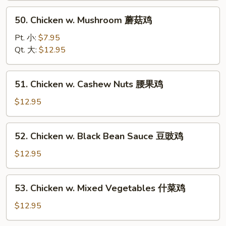
Tomatoes
50.
50. Chicken w. Mushroom 蘑菇鸡
蕃
Chicken
茄
w.
Pt. 小:
$7.95
鸡
Mushroom
Qt. 大:
$12.95
蘑
菇
51.
51. Chicken w. Cashew Nuts 腰果鸡
鸡
Chicken
w.
$12.95
Cashew
Nuts
52.
52. Chicken w. Black Bean Sauce 豆豉鸡
腰
Chicken
果
w.
$12.95
鸡
Black
Bean
53.
53. Chicken w. Mixed Vegetables 什菜鸡
Sauce
Chicken
豆
w.
$12.95
豉
Mixed
鸡