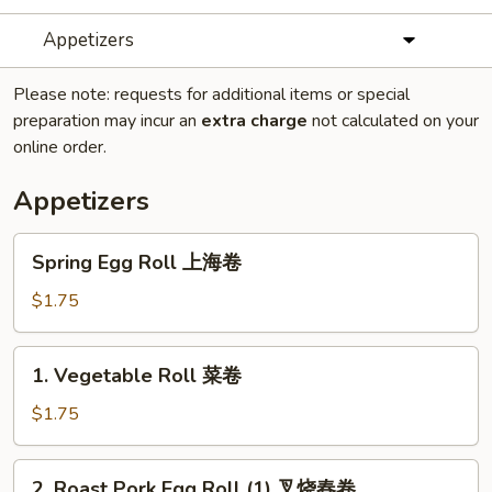
Appetizers
Please note: requests for additional items or special
preparation may incur an
extra charge
not calculated on your
online order.
Appetizers
Spring
Spring Egg Roll 上海卷
Egg
Roll
$1.75
上
海
1.
1. Vegetable Roll 菜卷
卷
Vegetable
Roll
$1.75
菜
卷
2.
2. Roast Pork Egg Roll (1) 叉烧春卷