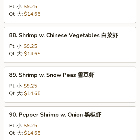
糊
w.
Pt. 小:
$9.25
Mixed
Qt. 大:
$14.65
Vegetables
什
88.
88. Shrimp w. Chinese Vegetables 白菜虾
菜
Shrimp
虾
w.
Pt. 小:
$9.25
Chinese
Qt. 大:
$14.65
Vegetables
白
89.
89. Shrimp w. Snow Peas 雪豆虾
菜
Shrimp
虾
w.
Pt. 小:
$9.25
Snow
Qt. 大:
$14.65
Peas
雪
90.
90. Pepper Shrimp w. Onion 黑椒虾
豆
Pepper
虾
Shrimp
Pt. 小:
$9.25
w.
Qt. 大:
$14.65