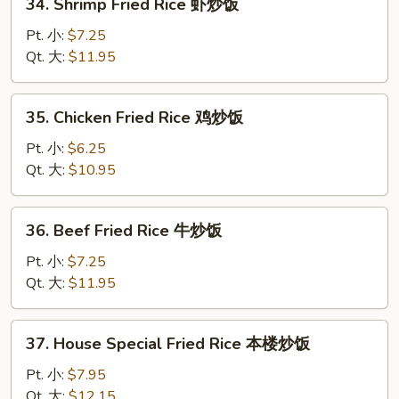
34. Shrimp Fried Rice 虾炒饭
烧
Shrimp
炒
Fried
Pt. 小:
$7.25
饭
Rice
Qt. 大:
$11.95
虾
炒
35.
35. Chicken Fried Rice 鸡炒饭
饭
Chicken
Fried
Pt. 小:
$6.25
Rice
Qt. 大:
$10.95
鸡
炒
36.
36. Beef Fried Rice 牛炒饭
饭
Beef
Fried
Pt. 小:
$7.25
Rice
Qt. 大:
$11.95
牛
炒
37.
37. House Special Fried Rice 本楼炒饭
饭
House
Special
Pt. 小:
$7.95
Fried
Qt. 大:
$12.15