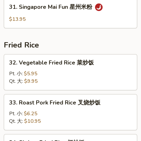
Fun
31.
31. Singapore Mai Fun 星州米粉
本
Singapore
楼
Mai
$13.95
米
Fun
粉
星
州
Fried Rice
米
粉
32.
32. Vegetable Fried Rice 菜炒饭
Vegetable
Fried
Pt. 小:
$5.95
Rice
Qt. 大:
$9.95
菜
炒
33.
33. Roast Pork Fried Rice 叉烧炒饭
饭
Roast
Pork
Pt. 小:
$6.25
Fried
Qt. 大:
$10.95
Rice
叉
34.