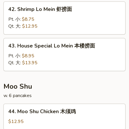
捞
42.
42. Shrimp Lo Mein 虾捞面
面
Shrimp
Lo
Pt. 小:
$8.75
Mein
Qt. 大:
$12.95
虾
捞
43.
43. House Special Lo Mein 本楼捞面
面
House
Special
Pt. 小:
$8.95
Lo
Qt. 大:
$13.95
Mein
本
楼
Moo Shu
捞
w. 6 pancakes
面
44.
44. Moo Shu Chicken 木须鸡
Moo
Shu
$12.95
Chicken