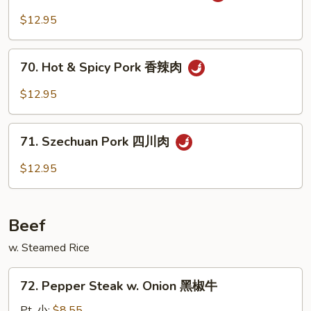
w.
$12.95
Garlic
Sauce
70.
鱼
70. Hot & Spicy Pork 香辣肉
Hot
香
&
$12.95
肉
Spicy
Pork
71.
香
71. Szechuan Pork 四川肉
Szechuan
辣
Pork
$12.95
肉
四
川
肉
Beef
w. Steamed Rice
72.
72. Pepper Steak w. Onion 黑椒牛
Pepper
Steak
Pt. 小:
$8.55