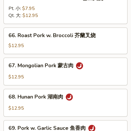
Roast
叉
Pork
Pt. 小:
$7.95
烧
w.
Qt. 大:
$12.95
Snow
Peas
66.
66. Roast Pork w. Broccoli 芥蘭叉烧
雪
Roast
豆
Pork
$12.95
叉
w.
烧
Broccoli
67.
67. Mongolian Pork 蒙古肉
芥
Mongolian
蘭
Pork
$12.95
叉
蒙
烧
古
68.
肉
68. Hunan Pork 湖南肉
Hunan
Pork
$12.95
湖
南
69.
肉
69. Pork w. Garlic Sauce 鱼香肉
Pork