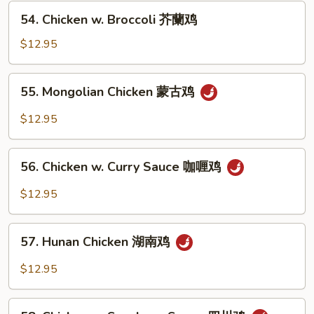
Vegetables
54.
54. Chicken w. Broccoli 芥蘭鸡
什
Chicken
菜
w.
$12.95
鸡
Broccoli
芥
55.
55. Mongolian Chicken 蒙古鸡
蘭
Mongolian
鸡
Chicken
$12.95
蒙
古
56.
鸡
56. Chicken w. Curry Sauce 咖喱鸡
Chicken
w.
$12.95
Curry
Sauce
57.
咖
57. Hunan Chicken 湖南鸡
Hunan
喱
Chicken
$12.95
鸡
湖
南
58.