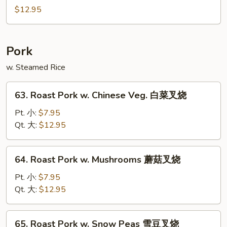
辣
Chicken
$12.95
鸡
蜜
汁
鸡
Pork
w. Steamed Rice
63.
63. Roast Pork w. Chinese Veg. 白菜叉烧
Roast
Pork
Pt. 小:
$7.95
w.
Qt. 大:
$12.95
Chinese
Veg.
64.
64. Roast Pork w. Mushrooms 蘑菇叉烧
白
Roast
菜
Pork
Pt. 小:
$7.95
叉
w.
Qt. 大:
$12.95
烧
Mushrooms
蘑
65.
65. Roast Pork w. Snow Peas 雪豆叉烧
菇