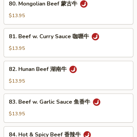
80. Mongolian Beef 蒙古牛
什
Mongolian
菜
Beef
$13.95
牛
蒙
古
81.
牛
81. Beef w. Curry Sauce 咖喱牛
Beef
w.
$13.95
Curry
Sauce
82.
咖
82. Hunan Beef 湖南牛
Hunan
喱
Beef
$13.95
牛
湖
南
83.
牛
83. Beef w. Garlic Sauce 鱼香牛
Beef
w.
$13.95
Garlic
Sauce
84.
鱼
84. Hot & Spicy Beef 香辣牛