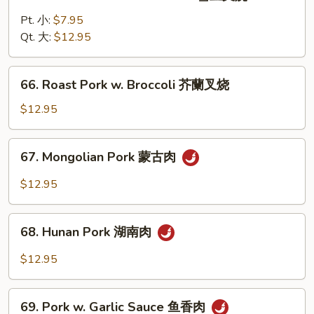
Roast
叉
Pork
Pt. 小:
$7.95
烧
w.
Qt. 大:
$12.95
Snow
Peas
66.
66. Roast Pork w. Broccoli 芥蘭叉烧
雪
Roast
豆
Pork
$12.95
叉
w.
烧
Broccoli
67.
67. Mongolian Pork 蒙古肉
芥
Mongolian
蘭
Pork
$12.95
叉
蒙
烧
古
68.
肉
68. Hunan Pork 湖南肉
Hunan
Pork
$12.95
湖
南
69.
肉
69. Pork w. Garlic Sauce 鱼香肉
Pork