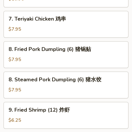
鸡
块
7.
7. Teriyaki Chicken 鸡串
Teriyaki
Chicken
$7.95
鸡
串
8.
8. Fried Pork Dumpling (6) 猪锅贴
Fried
Pork
$7.95
Dumpling
(6)
8.
8. Steamed Pork Dumpling (6) 猪水饺
猪
Steamed
锅
Pork
$7.95
贴
Dumpling
(6)
9.
9. Fried Shrimp (12) 炸虾
猪
Fried
水
Shrimp
$6.25
饺
(12)