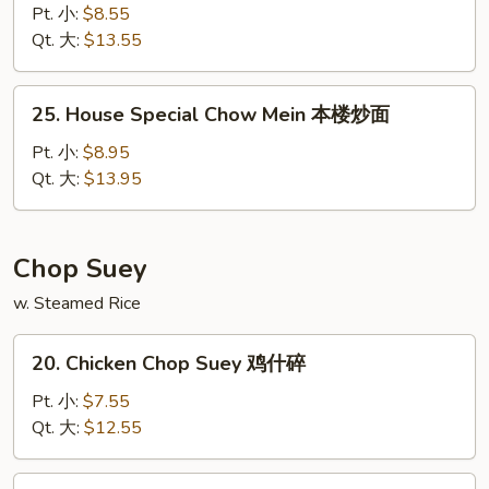
Chow
Pt. 小:
$8.55
Mein
Qt. 大:
$13.55
虾
炒
25.
25. House Special Chow Mein 本楼炒面
面
House
Special
Pt. 小:
$8.95
Chow
Qt. 大:
$13.95
Mein
本
楼
Chop Suey
炒
w. Steamed Rice
面
20.
20. Chicken Chop Suey 鸡什碎
Chicken
Chop
Pt. 小:
$7.55
Suey
Qt. 大:
$12.55
鸡
什
21.