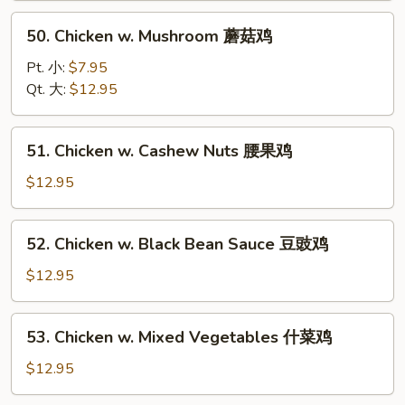
Tomatoes
50.
50. Chicken w. Mushroom 蘑菇鸡
蕃
Chicken
茄
w.
Pt. 小:
$7.95
鸡
Mushroom
Qt. 大:
$12.95
蘑
菇
51.
51. Chicken w. Cashew Nuts 腰果鸡
鸡
Chicken
w.
$12.95
Cashew
Nuts
52.
52. Chicken w. Black Bean Sauce 豆豉鸡
腰
Chicken
果
w.
$12.95
鸡
Black
Bean
53.
53. Chicken w. Mixed Vegetables 什菜鸡
Sauce
Chicken
豆
w.
$12.95
豉
Mixed
鸡