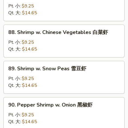
糊
w.
Pt. 小:
$9.25
Mixed
Qt. 大:
$14.65
Vegetables
什
88.
88. Shrimp w. Chinese Vegetables 白菜虾
菜
Shrimp
虾
w.
Pt. 小:
$9.25
Chinese
Qt. 大:
$14.65
Vegetables
白
89.
89. Shrimp w. Snow Peas 雪豆虾
菜
Shrimp
虾
w.
Pt. 小:
$9.25
Snow
Qt. 大:
$14.65
Peas
雪
90.
90. Pepper Shrimp w. Onion 黑椒虾
豆
Pepper
虾
Shrimp
Pt. 小:
$9.25
w.
Qt. 大:
$14.65