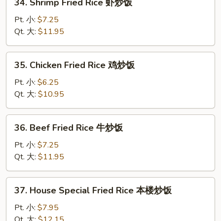
34. Shrimp Fried Rice 虾炒饭
烧
Shrimp
炒
Fried
Pt. 小:
$7.25
饭
Rice
Qt. 大:
$11.95
虾
炒
35.
35. Chicken Fried Rice 鸡炒饭
饭
Chicken
Fried
Pt. 小:
$6.25
Rice
Qt. 大:
$10.95
鸡
炒
36.
36. Beef Fried Rice 牛炒饭
饭
Beef
Fried
Pt. 小:
$7.25
Rice
Qt. 大:
$11.95
牛
炒
37.
37. House Special Fried Rice 本楼炒饭
饭
House
Special
Pt. 小:
$7.95
Fried
Qt. 大:
$12.15