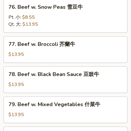
菇
76.
76. Beef w. Snow Peas 雪豆牛
牛
Beef
w.
Pt. 小:
$8.55
Snow
Qt. 大:
$13.95
Peas
雪
77.
77. Beef w. Broccoli 芥蘭牛
豆
Beef
牛
w.
$13.95
Broccoli
芥
78.
78. Beef w. Black Bean Sauce 豆豉牛
蘭
Beef
牛
w.
$13.95
Black
Bean
79.
79. Beef w. Mixed Vegetables 什菜牛
Sauce
Beef
豆
w.
$13.95
豉
Mixed
牛
Vegetables
80.