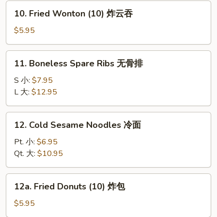
炸
10.
10. Fried Wonton (10) 炸云吞
虾
Fried
Wonton
$5.95
(10)
炸
11.
11. Boneless Spare Ribs 无骨排
云
Boneless
吞
Spare
S 小:
$7.95
Ribs
L 大:
$12.95
无
骨
12.
12. Cold Sesame Noodles 冷面
排
Cold
Sesame
Pt. 小:
$6.95
Noodles
Qt. 大:
$10.95
冷
面
12a.
12a. Fried Donuts (10) 炸包
Fried
Donuts
$5.95
(10)