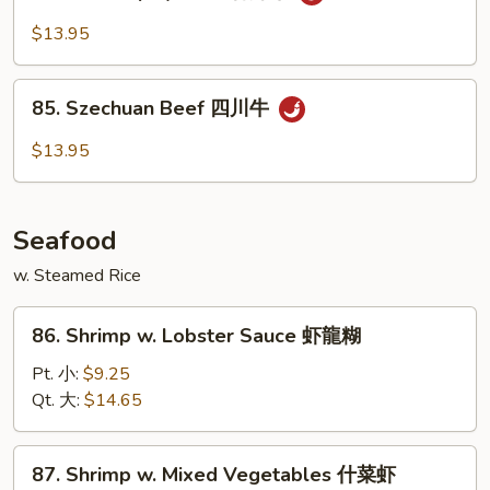
Hot
香
&
$13.95
牛
Spicy
Beef
85.
香
85. Szechuan Beef 四川牛
Szechuan
辣
Beef
$13.95
牛
四
川
牛
Seafood
w. Steamed Rice
86.
86. Shrimp w. Lobster Sauce 虾龍糊
Shrimp
w.
Pt. 小:
$9.25
Lobster
Qt. 大:
$14.65
Sauce
虾
87.
87. Shrimp w. Mixed Vegetables 什菜虾
龍
Shrimp