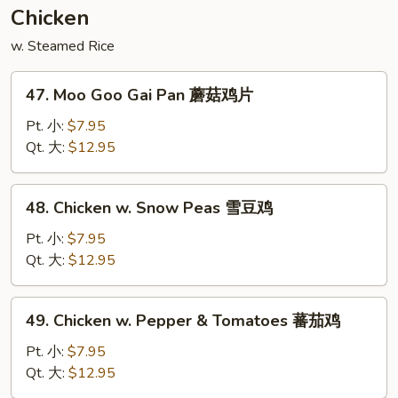
须
Chicken
菜
w. Steamed Rice
47.
47. Moo Goo Gai Pan 蘑菇鸡片
Moo
Goo
Pt. 小:
$7.95
Gai
Qt. 大:
$12.95
Pan
蘑
48.
48. Chicken w. Snow Peas 雪豆鸡
菇
Chicken
鸡
w.
Pt. 小:
$7.95
片
Snow
Qt. 大:
$12.95
Peas
雪
49.
49. Chicken w. Pepper & Tomatoes 蕃茄鸡
豆
Chicken
鸡
w.
Pt. 小:
$7.95
Pepper
Qt. 大:
$12.95
&