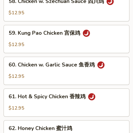
鸡
58. Chicken w. Szechuan Sauce 四川鸡
Chicken
w.
$12.95
Szechuan
Sauce
59.
四
59. Kung Pao Chicken 宫保鸡
Kung
川
Pao
$12.95
鸡
Chicken
宫
60.
保
60. Chicken w. Garlic Sauce 鱼香鸡
Chicken
鸡
w.
$12.95
Garlic
Sauce
61.
鱼
61. Hot & Spicy Chicken 香辣鸡
Hot
香
&
$12.95
鸡
Spicy
Chicken
62.
香
62. Honey Chicken 蜜汁鸡
Honey