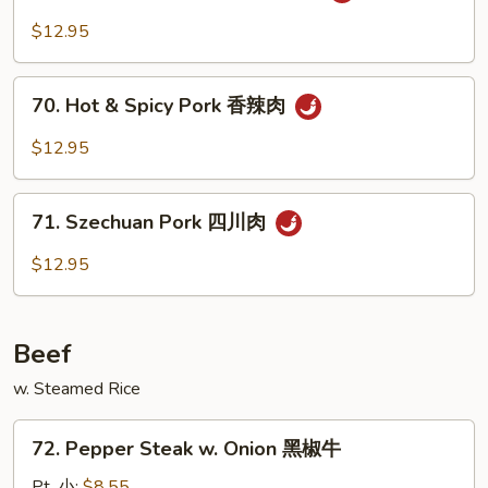
w.
$12.95
Garlic
Sauce
70.
鱼
70. Hot & Spicy Pork 香辣肉
Hot
香
&
$12.95
肉
Spicy
Pork
71.
香
71. Szechuan Pork 四川肉
Szechuan
辣
Pork
$12.95
肉
四
川
肉
Beef
w. Steamed Rice
72.
72. Pepper Steak w. Onion 黑椒牛
Pepper
Steak
Pt. 小:
$8.55