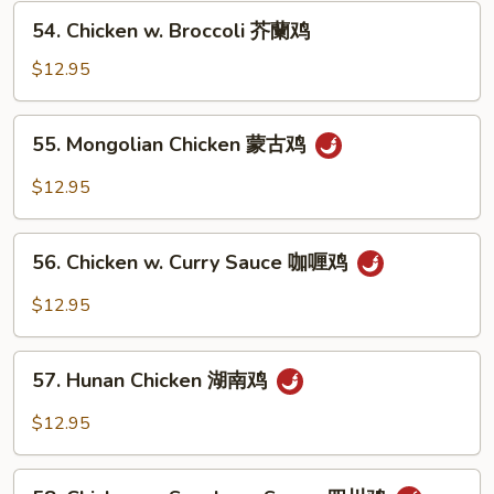
Vegetables
54.
54. Chicken w. Broccoli 芥蘭鸡
什
Chicken
菜
w.
$12.95
鸡
Broccoli
芥
55.
55. Mongolian Chicken 蒙古鸡
蘭
Mongolian
鸡
Chicken
$12.95
蒙
古
56.
鸡
56. Chicken w. Curry Sauce 咖喱鸡
Chicken
w.
$12.95
Curry
Sauce
57.
咖
57. Hunan Chicken 湖南鸡
Hunan
喱
Chicken
$12.95
鸡
湖
南
58.