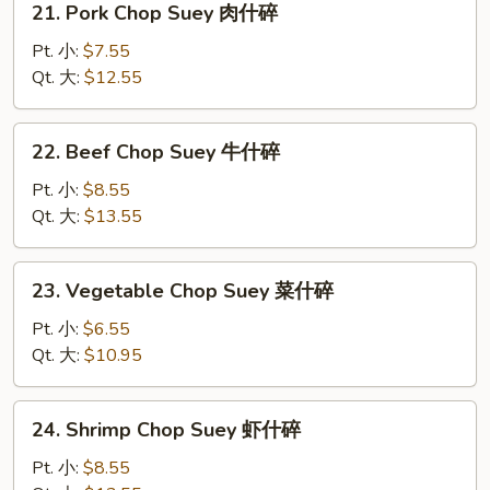
21. Pork Chop Suey 肉什碎
碎
Pork
Chop
Pt. 小:
$7.55
Suey
Qt. 大:
$12.55
肉
什
22.
22. Beef Chop Suey 牛什碎
碎
Beef
Chop
Pt. 小:
$8.55
Suey
Qt. 大:
$13.55
牛
什
23.
23. Vegetable Chop Suey 菜什碎
碎
Vegetable
Chop
Pt. 小:
$6.55
Suey
Qt. 大:
$10.95
菜
什
24.
24. Shrimp Chop Suey 虾什碎
碎
Shrimp
Chop
Pt. 小:
$8.55