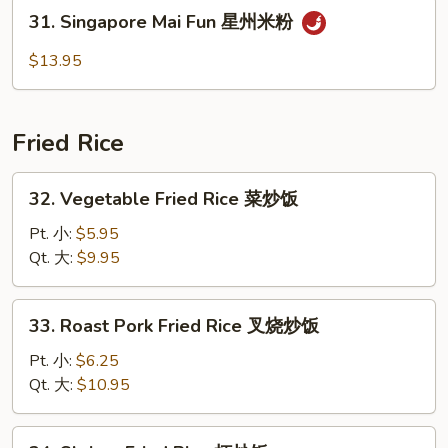
Fun
31.
31. Singapore Mai Fun 星州米粉
本
Singapore
楼
Mai
$13.95
米
Fun
粉
星
州
Fried Rice
米
粉
32.
32. Vegetable Fried Rice 菜炒饭
Vegetable
Fried
Pt. 小:
$5.95
Rice
Qt. 大:
$9.95
菜
炒
33.
33. Roast Pork Fried Rice 叉烧炒饭
饭
Roast
Pork
Pt. 小:
$6.25
Fried
Qt. 大:
$10.95
Rice
叉
34.