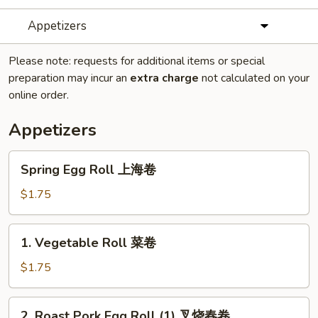
Appetizers
Please note: requests for additional items or special
preparation may incur an
extra charge
not calculated on your
online order.
Appetizers
Spring
Spring Egg Roll 上海卷
Egg
Roll
$1.75
上
海
1.
1. Vegetable Roll 菜卷
卷
Vegetable
Roll
$1.75
菜
卷
2.
2. Roast Pork Egg Roll (1) 叉烧春卷