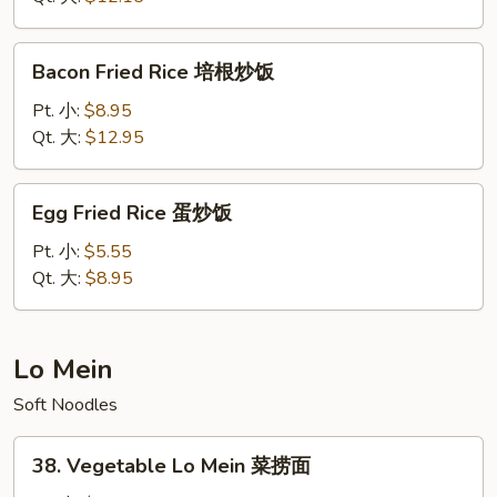
Rice
本
Bacon
Bacon Fried Rice 培根炒饭
楼
Fried
炒
Rice
Pt. 小:
$8.95
饭
培
Qt. 大:
$12.95
根
炒
Egg
Egg Fried Rice 蛋炒饭
饭
Fried
Rice
Pt. 小:
$5.55
蛋
Qt. 大:
$8.95
炒
饭
Lo Mein
Soft Noodles
38.
38. Vegetable Lo Mein 菜捞面
Vegetable