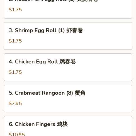
Roast
Pork
$1.75
Egg
Roll
3.
3. Shrimp Egg Roll (1) 虾春卷
(1)
Shrimp
叉
Egg
$1.75
烧
Roll
春
(1)
4.
卷
4. Chicken Egg Roll 鸡春卷
虾
Chicken
春
Egg
$1.75
卷
Roll
鸡
5.
5. Crabmeat Rangoon (8) 蟹角
春
Crabmeat
卷
Rangoon
$7.95
(8)
蟹
6.
6. Chicken Fingers 鸡块
角
Chicken
Fingers
$10.95