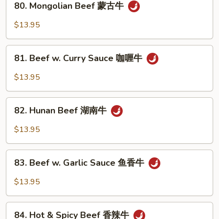
80. Mongolian Beef 蒙古牛
什
Mongolian
菜
Beef
$13.95
牛
蒙
古
81.
牛
81. Beef w. Curry Sauce 咖喱牛
Beef
w.
$13.95
Curry
Sauce
82.
咖
82. Hunan Beef 湖南牛
Hunan
喱
Beef
$13.95
牛
湖
南
83.
牛
83. Beef w. Garlic Sauce 鱼香牛
Beef
w.
$13.95
Garlic
Sauce
84.
鱼
84. Hot & Spicy Beef 香辣牛