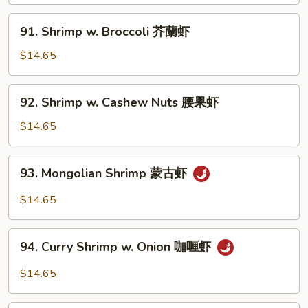
Onion
黑
91.
91. Shrimp w. Broccoli 芥蘭虾
椒
Shrimp
虾
w.
$14.65
Broccoli
芥
92.
92. Shrimp w. Cashew Nuts 腰果虾
蘭
Shrimp
虾
w.
$14.65
Cashew
Nuts
93.
93. Mongolian Shrimp 蒙古虾
腰
Mongolian
果
Shrimp
$14.65
虾
蒙
古
94.
虾
94. Curry Shrimp w. Onion 咖喱虾
Curry
Shrimp
$14.65
w.
Onion