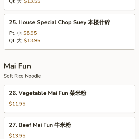
Suey
Qt. 大:
$13.55
虾
什
25.
25. House Special Chop Suey 本楼什碎
碎
House
Special
Pt. 小:
$8.95
Chop
Qt. 大:
$13.95
Suey
本
楼
Mai Fun
什
Soft Rice Noodle
碎
26.
26. Vegetable Mai Fun 菜米粉
Vegetable
Mai
$11.95
Fun
菜
27.
27. Beef Mai Fun 牛米粉
米
Beef
粉
Mai
$13.95