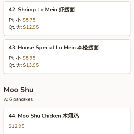
捞
42.
42. Shrimp Lo Mein 虾捞面
面
Shrimp
Lo
Pt. 小:
$8.75
Mein
Qt. 大:
$12.95
虾
捞
43.
43. House Special Lo Mein 本楼捞面
面
House
Special
Pt. 小:
$8.95
Lo
Qt. 大:
$13.95
Mein
本
楼
Moo Shu
捞
w. 6 pancakes
面
44.
44. Moo Shu Chicken 木须鸡
Moo
Shu
$12.95
Chicken