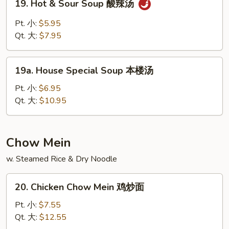
19. Hot & Sour Soup 酸辣汤
豆
Hot
腐
&
Pt. 小:
$5.95
汤
Sour
Qt. 大:
$7.95
Soup
酸
19a.
辣
19a. House Special Soup 本楼汤
House
汤
Special
Pt. 小:
$6.95
Soup
Qt. 大:
$10.95
本
楼
汤
Chow Mein
w. Steamed Rice & Dry Noodle
20.
20. Chicken Chow Mein 鸡炒面
Chicken
Chow
Pt. 小:
$7.55
Mein
Qt. 大:
$12.55
鸡