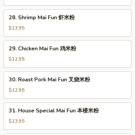
Fun
牛
28.
28. Shrimp Mai Fun 虾米粉
米
Shrimp
粉
Mai
$13.95
Fun
虾
29.
29. Chicken Mai Fun 鸡米粉
米
Chicken
粉
Mai
$12.95
Fun
鸡
30.
30. Roast Pork Mai Fun 叉烧米粉
米
Roast
粉
Pork
$12.95
Mai
Fun
31.
31. House Special Mai Fun 本楼米粉
叉
House
烧
Special
$13.95
米
Mai
粉