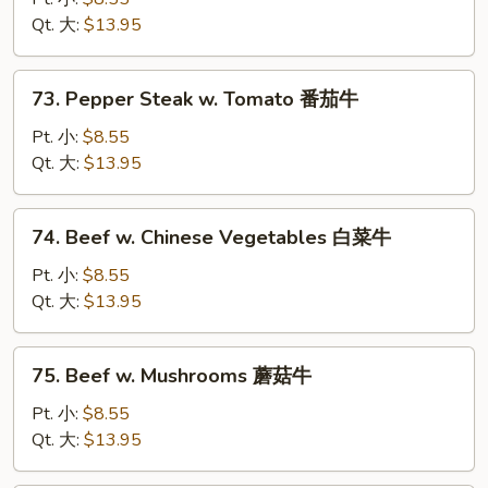
w.
Qt. 大:
$13.95
Onion
黑
73.
73. Pepper Steak w. Tomato 番茄牛
椒
Pepper
牛
Steak
Pt. 小:
$8.55
w.
Qt. 大:
$13.95
Tomato
番
74.
74. Beef w. Chinese Vegetables 白菜牛
茄
Beef
牛
w.
Pt. 小:
$8.55
Chinese
Qt. 大:
$13.95
Vegetables
白
75.
75. Beef w. Mushrooms 蘑菇牛
菜
Beef
牛
w.
Pt. 小:
$8.55
Mushrooms
Qt. 大:
$13.95
蘑