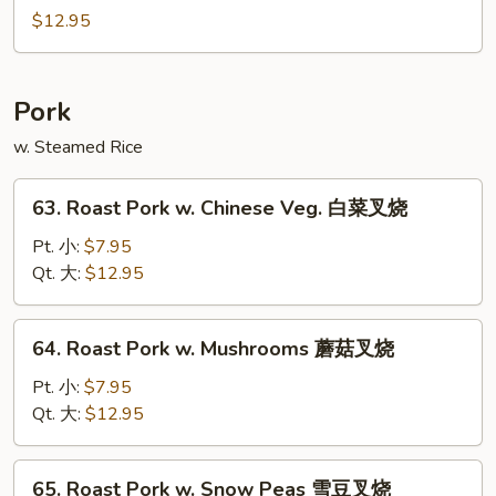
辣
Chicken
$12.95
鸡
蜜
汁
鸡
Pork
w. Steamed Rice
63.
63. Roast Pork w. Chinese Veg. 白菜叉烧
Roast
Pork
Pt. 小:
$7.95
w.
Qt. 大:
$12.95
Chinese
Veg.
64.
64. Roast Pork w. Mushrooms 蘑菇叉烧
白
Roast
菜
Pork
Pt. 小:
$7.95
叉
w.
Qt. 大:
$12.95
烧
Mushrooms
蘑
65.
65. Roast Pork w. Snow Peas 雪豆叉烧
菇