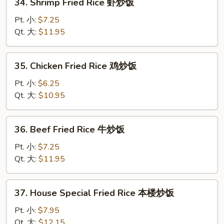
34. Shrimp Fried Rice 虾炒饭
烧
Shrimp
炒
Fried
Pt. 小:
$7.25
饭
Rice
Qt. 大:
$11.95
虾
炒
35.
35. Chicken Fried Rice 鸡炒饭
饭
Chicken
Fried
Pt. 小:
$6.25
Rice
Qt. 大:
$10.95
鸡
炒
36.
36. Beef Fried Rice 牛炒饭
饭
Beef
Fried
Pt. 小:
$7.25
Rice
Qt. 大:
$11.95
牛
炒
37.
37. House Special Fried Rice 本楼炒饭
饭
House
Special
Pt. 小:
$7.95
Fried
Qt. 大:
$12.15