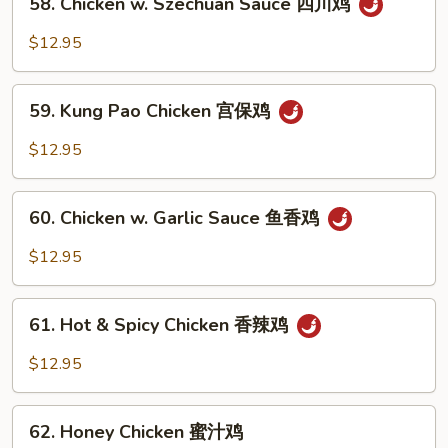
鸡
58. Chicken w. Szechuan Sauce 四川鸡
Chicken
w.
$12.95
Szechuan
Sauce
59.
四
59. Kung Pao Chicken 宫保鸡
Kung
川
Pao
$12.95
鸡
Chicken
宫
60.
保
60. Chicken w. Garlic Sauce 鱼香鸡
Chicken
鸡
w.
$12.95
Garlic
Sauce
61.
鱼
61. Hot & Spicy Chicken 香辣鸡
Hot
香
&
$12.95
鸡
Spicy
Chicken
62.
香
62. Honey Chicken 蜜汁鸡
Honey