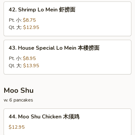
捞
42.
42. Shrimp Lo Mein 虾捞面
面
Shrimp
Lo
Pt. 小:
$8.75
Mein
Qt. 大:
$12.95
虾
捞
43.
43. House Special Lo Mein 本楼捞面
面
House
Special
Pt. 小:
$8.95
Lo
Qt. 大:
$13.95
Mein
本
楼
Moo Shu
捞
w. 6 pancakes
面
44.
44. Moo Shu Chicken 木须鸡
Moo
Shu
$12.95
Chicken