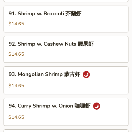
Onion
黑
91.
91. Shrimp w. Broccoli 芥蘭虾
椒
Shrimp
虾
w.
$14.65
Broccoli
芥
92.
92. Shrimp w. Cashew Nuts 腰果虾
蘭
Shrimp
虾
w.
$14.65
Cashew
Nuts
93.
93. Mongolian Shrimp 蒙古虾
腰
Mongolian
果
Shrimp
$14.65
虾
蒙
古
94.
虾
94. Curry Shrimp w. Onion 咖喱虾
Curry
Shrimp
$14.65
w.
Onion