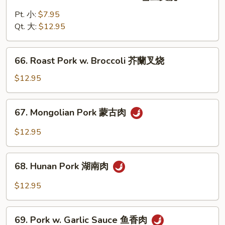
Roast
叉
Pork
Pt. 小:
$7.95
烧
w.
Qt. 大:
$12.95
Snow
Peas
66.
66. Roast Pork w. Broccoli 芥蘭叉烧
雪
Roast
豆
Pork
$12.95
叉
w.
烧
Broccoli
67.
67. Mongolian Pork 蒙古肉
芥
Mongolian
蘭
Pork
$12.95
叉
蒙
烧
古
68.
肉
68. Hunan Pork 湖南肉
Hunan
Pork
$12.95
湖
南
69.
肉
69. Pork w. Garlic Sauce 鱼香肉
Pork