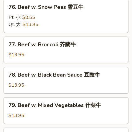
菇
76.
76. Beef w. Snow Peas 雪豆牛
牛
Beef
w.
Pt. 小:
$8.55
Snow
Qt. 大:
$13.95
Peas
雪
77.
77. Beef w. Broccoli 芥蘭牛
豆
Beef
牛
w.
$13.95
Broccoli
芥
78.
78. Beef w. Black Bean Sauce 豆豉牛
蘭
Beef
牛
w.
$13.95
Black
Bean
79.
79. Beef w. Mixed Vegetables 什菜牛
Sauce
Beef
豆
w.
$13.95
豉
Mixed
牛
Vegetables
80.