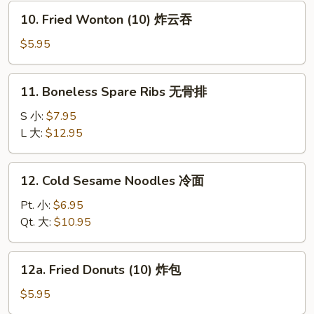
炸
10.
10. Fried Wonton (10) 炸云吞
虾
Fried
Wonton
$5.95
(10)
炸
11.
11. Boneless Spare Ribs 无骨排
云
Boneless
吞
Spare
S 小:
$7.95
Ribs
L 大:
$12.95
无
骨
12.
12. Cold Sesame Noodles 冷面
排
Cold
Sesame
Pt. 小:
$6.95
Noodles
Qt. 大:
$10.95
冷
面
12a.
12a. Fried Donuts (10) 炸包
Fried
Donuts
$5.95
(10)