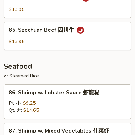
Hot
香
&
$13.95
牛
Spicy
Beef
85.
香
85. Szechuan Beef 四川牛
Szechuan
辣
Beef
$13.95
牛
四
川
牛
Seafood
w. Steamed Rice
86.
86. Shrimp w. Lobster Sauce 虾龍糊
Shrimp
w.
Pt. 小:
$9.25
Lobster
Qt. 大:
$14.65
Sauce
虾
87.
87. Shrimp w. Mixed Vegetables 什菜虾
龍
Shrimp