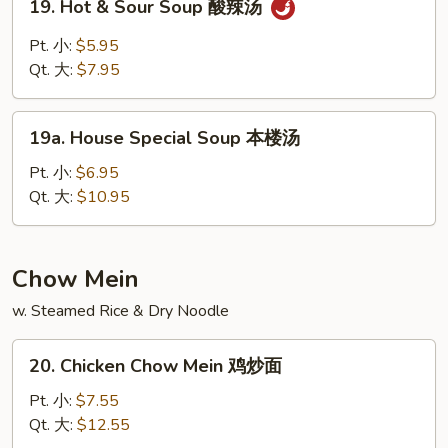
19. Hot & Sour Soup 酸辣汤
豆
Hot
腐
&
Pt. 小:
$5.95
汤
Sour
Qt. 大:
$7.95
Soup
酸
19a.
辣
19a. House Special Soup 本楼汤
House
汤
Special
Pt. 小:
$6.95
Soup
Qt. 大:
$10.95
本
楼
汤
Chow Mein
w. Steamed Rice & Dry Noodle
20.
20. Chicken Chow Mein 鸡炒面
Chicken
Chow
Pt. 小:
$7.55
Mein
Qt. 大:
$12.55
鸡