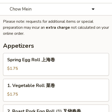
Chow Mein
Please note: requests for additional items or special
preparation may incur an
extra charge
not calculated on your
online order.
Appetizers
Spring
Spring Egg Roll 上海卷
Egg
Roll
$1.75
上
海
1.
1. Vegetable Roll 菜卷
卷
Vegetable
Roll
$1.75
菜
卷
2.
2. Roast Pork Egg Roll (1) 叉烧春卷