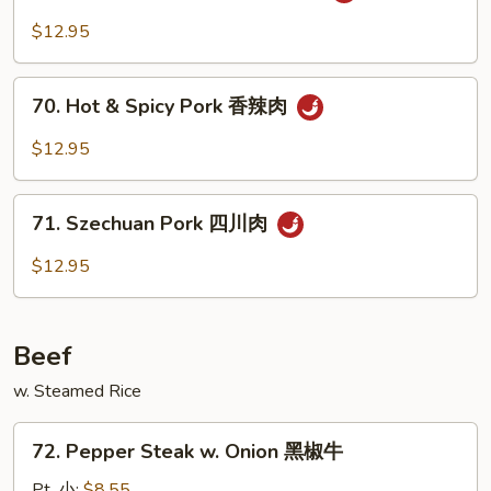
w.
$12.95
Garlic
Sauce
70.
鱼
70. Hot & Spicy Pork 香辣肉
Hot
香
&
$12.95
肉
Spicy
Pork
71.
香
71. Szechuan Pork 四川肉
Szechuan
辣
Pork
$12.95
肉
四
川
肉
Beef
w. Steamed Rice
72.
72. Pepper Steak w. Onion 黑椒牛
Pepper
Steak
Pt. 小:
$8.55