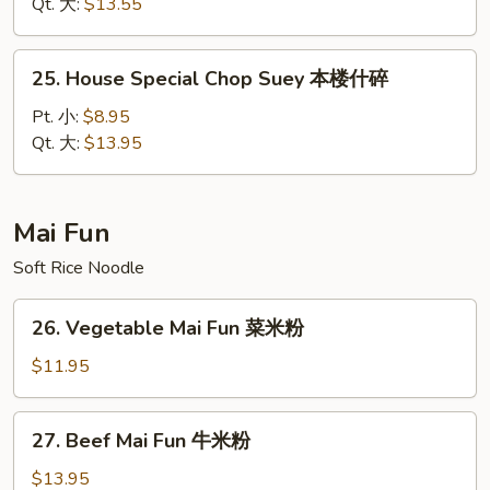
Suey
Qt. 大:
$13.55
虾
什
25.
25. House Special Chop Suey 本楼什碎
碎
House
Special
Pt. 小:
$8.95
Chop
Qt. 大:
$13.95
Suey
本
楼
Mai Fun
什
Soft Rice Noodle
碎
26.
26. Vegetable Mai Fun 菜米粉
Vegetable
Mai
$11.95
Fun
菜
27.
27. Beef Mai Fun 牛米粉
米
Beef
粉
Mai
$13.95