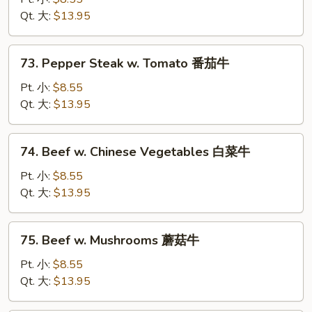
w.
Qt. 大:
$13.95
Onion
黑
73.
73. Pepper Steak w. Tomato 番茄牛
椒
Pepper
牛
Steak
Pt. 小:
$8.55
w.
Qt. 大:
$13.95
Tomato
番
74.
74. Beef w. Chinese Vegetables 白菜牛
茄
Beef
牛
w.
Pt. 小:
$8.55
Chinese
Qt. 大:
$13.95
Vegetables
白
75.
75. Beef w. Mushrooms 蘑菇牛
菜
Beef
牛
w.
Pt. 小:
$8.55
Mushrooms
Qt. 大:
$13.95
蘑