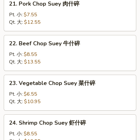
21. Pork Chop Suey 肉什碎
碎
Pork
Chop
Pt. 小:
$7.55
Suey
Qt. 大:
$12.55
肉
什
22.
22. Beef Chop Suey 牛什碎
碎
Beef
Chop
Pt. 小:
$8.55
Suey
Qt. 大:
$13.55
牛
什
23.
23. Vegetable Chop Suey 菜什碎
碎
Vegetable
Chop
Pt. 小:
$6.55
Suey
Qt. 大:
$10.95
菜
什
24.
24. Shrimp Chop Suey 虾什碎
碎
Shrimp
Chop
Pt. 小:
$8.55