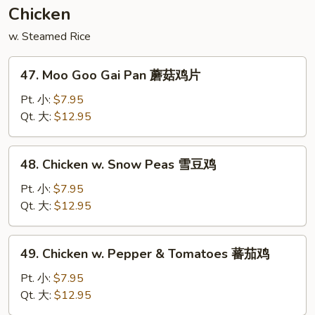
须
Chicken
菜
w. Steamed Rice
47.
47. Moo Goo Gai Pan 蘑菇鸡片
Moo
Goo
Pt. 小:
$7.95
Gai
Qt. 大:
$12.95
Pan
蘑
48.
48. Chicken w. Snow Peas 雪豆鸡
菇
Chicken
鸡
w.
Pt. 小:
$7.95
片
Snow
Qt. 大:
$12.95
Peas
雪
49.
49. Chicken w. Pepper & Tomatoes 蕃茄鸡
豆
Chicken
鸡
w.
Pt. 小:
$7.95
Pepper
Qt. 大:
$12.95
&