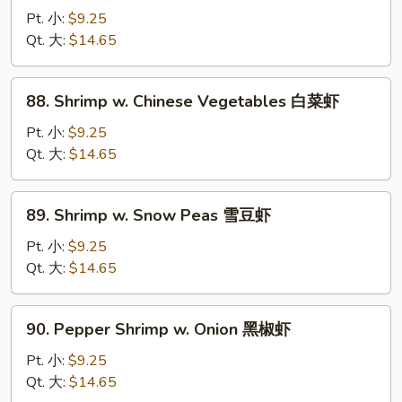
糊
w.
Pt. 小:
$9.25
Mixed
Qt. 大:
$14.65
Vegetables
什
88.
88. Shrimp w. Chinese Vegetables 白菜虾
菜
Shrimp
虾
w.
Pt. 小:
$9.25
Chinese
Qt. 大:
$14.65
Vegetables
白
89.
89. Shrimp w. Snow Peas 雪豆虾
菜
Shrimp
虾
w.
Pt. 小:
$9.25
Snow
Qt. 大:
$14.65
Peas
雪
90.
90. Pepper Shrimp w. Onion 黑椒虾
豆
Pepper
虾
Shrimp
Pt. 小:
$9.25
w.
Qt. 大:
$14.65