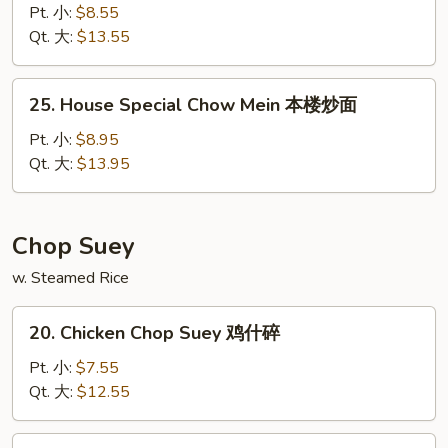
Chow
Pt. 小:
$8.55
Mein
Qt. 大:
$13.55
虾
炒
25.
25. House Special Chow Mein 本楼炒面
面
House
Special
Pt. 小:
$8.95
Chow
Qt. 大:
$13.95
Mein
本
楼
Chop Suey
炒
w. Steamed Rice
面
20.
20. Chicken Chop Suey 鸡什碎
Chicken
Chop
Pt. 小:
$7.55
Suey
Qt. 大:
$12.55
鸡
什
21.