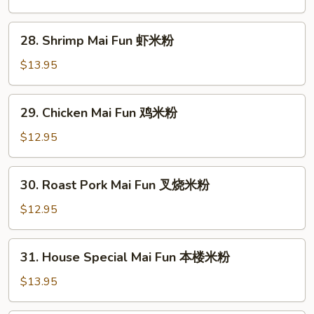
Fun
牛
28.
28. Shrimp Mai Fun 虾米粉
米
Shrimp
粉
Mai
$13.95
Fun
虾
29.
29. Chicken Mai Fun 鸡米粉
米
Chicken
粉
Mai
$12.95
Fun
鸡
30.
30. Roast Pork Mai Fun 叉烧米粉
米
Roast
粉
Pork
$12.95
Mai
Fun
31.
31. House Special Mai Fun 本楼米粉
叉
House
烧
Special
$13.95
米
Mai
粉