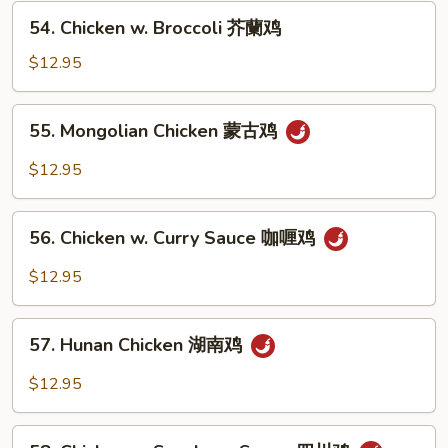
Vegetables
54.
54. Chicken w. Broccoli 芥蘭鸡
什
Chicken
菜
w.
$12.95
鸡
Broccoli
芥
55.
55. Mongolian Chicken 蒙古鸡
蘭
Mongolian
鸡
Chicken
$12.95
蒙
古
56.
鸡
56. Chicken w. Curry Sauce 咖喱鸡
Chicken
w.
$12.95
Curry
Sauce
57.
咖
57. Hunan Chicken 湖南鸡
Hunan
喱
Chicken
$12.95
鸡
湖
南
58.