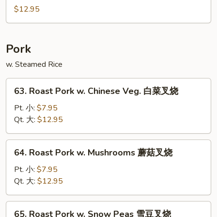
辣
Chicken
$12.95
鸡
蜜
汁
鸡
Pork
w. Steamed Rice
63.
63. Roast Pork w. Chinese Veg. 白菜叉烧
Roast
Pork
Pt. 小:
$7.95
w.
Qt. 大:
$12.95
Chinese
Veg.
64.
64. Roast Pork w. Mushrooms 蘑菇叉烧
白
Roast
菜
Pork
Pt. 小:
$7.95
叉
w.
Qt. 大:
$12.95
烧
Mushrooms
蘑
65.
65. Roast Pork w. Snow Peas 雪豆叉烧
菇