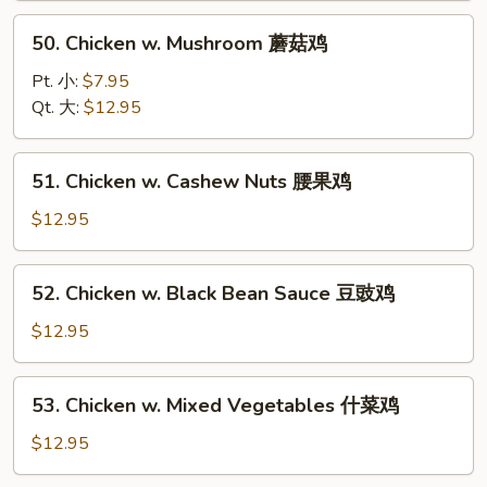
Tomatoes
50.
50. Chicken w. Mushroom 蘑菇鸡
蕃
Chicken
茄
w.
Pt. 小:
$7.95
鸡
Mushroom
Qt. 大:
$12.95
蘑
菇
51.
51. Chicken w. Cashew Nuts 腰果鸡
鸡
Chicken
w.
$12.95
Cashew
Nuts
52.
52. Chicken w. Black Bean Sauce 豆豉鸡
腰
Chicken
果
w.
$12.95
鸡
Black
Bean
53.
53. Chicken w. Mixed Vegetables 什菜鸡
Sauce
Chicken
豆
w.
$12.95
豉
Mixed
鸡