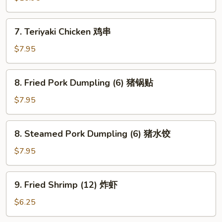
鸡
块
7.
7. Teriyaki Chicken 鸡串
Teriyaki
Chicken
$7.95
鸡
串
8.
8. Fried Pork Dumpling (6) 猪锅贴
Fried
Pork
$7.95
Dumpling
(6)
8.
8. Steamed Pork Dumpling (6) 猪水饺
猪
Steamed
锅
Pork
$7.95
贴
Dumpling
(6)
9.
9. Fried Shrimp (12) 炸虾
猪
Fried
水
Shrimp
$6.25
饺
(12)