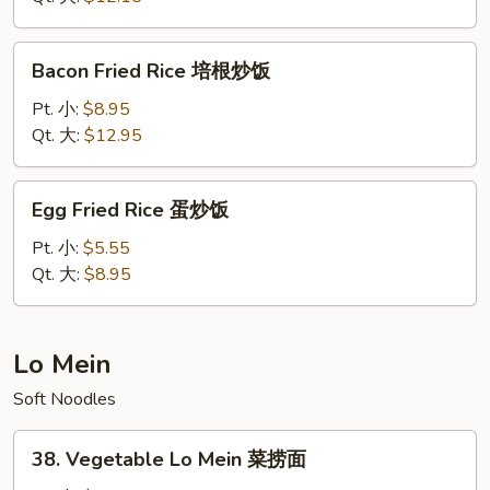
Rice
本
Bacon
Bacon Fried Rice 培根炒饭
楼
Fried
炒
Rice
Pt. 小:
$8.95
饭
培
Qt. 大:
$12.95
根
炒
Egg
Egg Fried Rice 蛋炒饭
饭
Fried
Rice
Pt. 小:
$5.55
蛋
Qt. 大:
$8.95
炒
饭
Lo Mein
Soft Noodles
38.
38. Vegetable Lo Mein 菜捞面
Vegetable