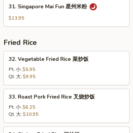
Fun
31.
31. Singapore Mai Fun 星州米粉
本
Singapore
楼
Mai
$13.95
米
Fun
粉
星
州
Fried Rice
米
粉
32.
32. Vegetable Fried Rice 菜炒饭
Vegetable
Fried
Pt. 小:
$5.95
Rice
Qt. 大:
$9.95
菜
炒
33.
33. Roast Pork Fried Rice 叉烧炒饭
饭
Roast
Pork
Pt. 小:
$6.25
Fried
Qt. 大:
$10.95
Rice
叉
34.