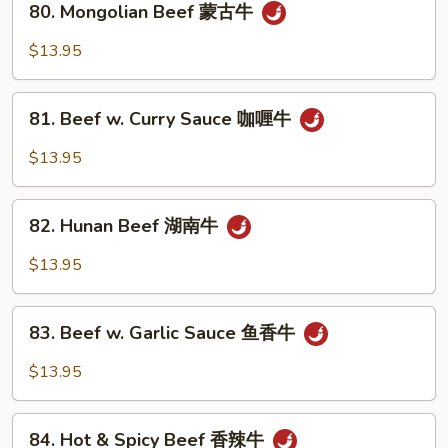
80. Mongolian Beef 蒙古牛
什
Mongolian
菜
Beef
$13.95
牛
蒙
古
81.
牛
81. Beef w. Curry Sauce 咖喱牛
Beef
w.
$13.95
Curry
Sauce
82.
咖
82. Hunan Beef 湖南牛
Hunan
喱
Beef
$13.95
牛
湖
南
83.
牛
83. Beef w. Garlic Sauce 鱼香牛
Beef
w.
$13.95
Garlic
Sauce
84.
鱼
84. Hot & Spicy Beef 香辣牛