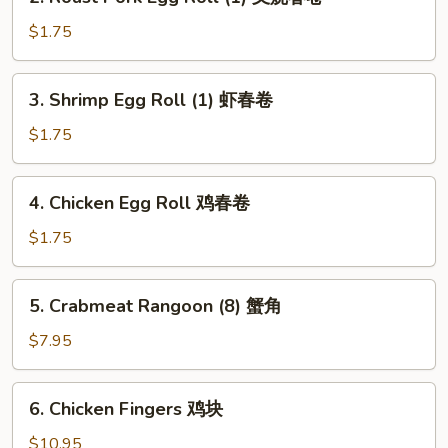
Roast
Pork
$1.75
Egg
Roll
3.
3. Shrimp Egg Roll (1) 虾春卷
(1)
Shrimp
叉
Egg
$1.75
烧
Roll
春
(1)
4.
卷
4. Chicken Egg Roll 鸡春卷
虾
Chicken
春
Egg
$1.75
卷
Roll
鸡
5.
5. Crabmeat Rangoon (8) 蟹角
春
Crabmeat
卷
Rangoon
$7.95
(8)
蟹
6.
6. Chicken Fingers 鸡块
角
Chicken
Fingers
$10.95